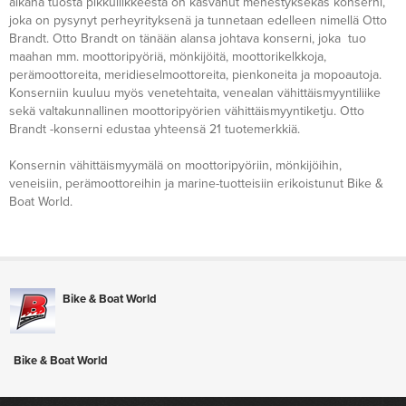
aikana tuosta pikkuliikkeestä on kasvanut menestyksekäs konserni,
joka on pysynyt perheyrityksenä ja tunnetaan edelleen nimellä Otto
Brandt. Otto Brandt on tänään alansa johtava konserni, joka tuo
maahan mm. moottoripyöriä, mönkijöitä, moottorikelkkoja,
perämoottoreita, meridieselmoottoreita, pienkoneita ja mopoautoja.
Konserniin kuuluu myös venetehtaita, venealan vähittäismyyntiliike
sekä valtakunnallinen moottoripyörien vähittäismyyntiketju. Otto
Brandt -konserni edustaa yhteensä 21 tuotemerkkiä.
Konsernin vähittäismyymälä on moottoripyöriin, mönkijöihin,
veneisiin, perämoottoreihin ja marine-tuotteisiin erikoistunut Bike &
Boat World.
Bike & Boat World
Bike & Boat World