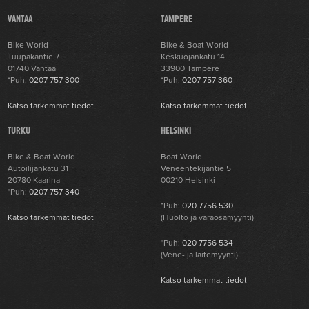
VANTAA
TAMPERE
Bike World
Bike & Boat World
Tuupakantie 7
Keskuojankatu 14
01740 Vantaa
33900 Tampere
*Puh:
0207 757 300
*Puh:
0207 757 360
Katso tarkemmat tiedot
Katso tarkemmat tiedot
TURKU
HELSINKI
Bike & Boat World
Boat World
Autoilijankatu 31
Veneentekijäntie 5
20780 Kaarina
00210 Helsinki
*Puh:
0207 757 340
*Puh:
020 7756 530
Katso tarkemmat tiedot
(Huolto ja varaosamyynti)
*Puh:
020 7756 534
(Vene- ja laitemyynti)
Katso tarkemmat tiedot