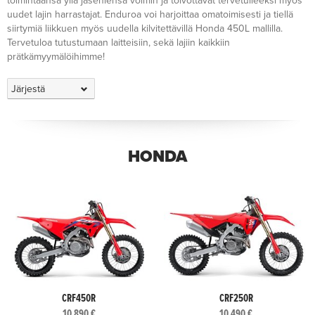
toimintaansa yllä jäseniensä voimin ja toivottavat tervetulleeksi myös
uudet lajin harrastajat. Enduroa voi harjoittaa omatoimisesti ja tiellä
siirtymiä liikkuen myös uudella kilvitettävillä Honda 450L mallilla.
Tervetuloa tutustumaan laitteisiin, sekä lajiin kaikkiin
prätkämyymälöihimme!
HONDA
CRF450R
CRF250R
10 890 €
10 490 €