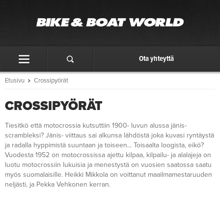
Ota yhteyttä
Etusivu
Crossipyörät
CROSSIPYÖRÄT
Tiesitkö että motocrossia kutsuttiin 1900- luvun alussa jänis-
scrambleksi? Jänis- viittaus sai alkunsa lähdöstä joka kuvasi ryntäystä
ja radalla hyppimistä suuntaan ja toiseen... Toisaalta loogista, eikö?
Vuodesta 1952 on motocrossissa ajettu kilpaa, kilpailu- ja alalajeja on
luotu motocrossiin lukuisia ja menestystä on vuosien saatossa saatu
myös suomalaisille. Heikki Mikkola on voittanut maailmamestaruuden
neljästi, ja Pekka Vehkonen kerran.