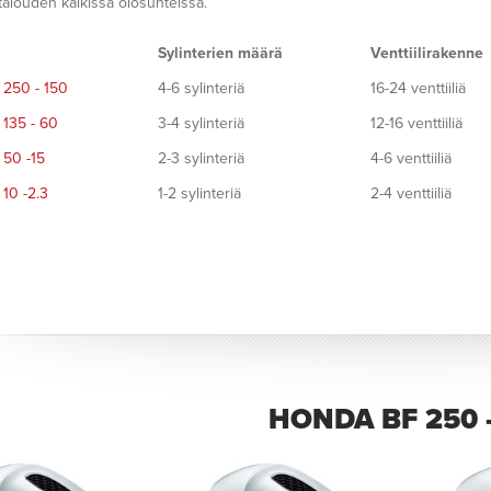
talouden kaikissa olosuhteissa.
Sylinterien määrä
Venttiilirakenne
250 - 150
4-6 sylinteriä
16-24 venttiiliä
135 - 60
3-4 sylinteriä
12-16 venttiiliä
50 -15
2-3 sylinteriä
4-6 venttiiliä
10 -2.3
1-2 sylinteriä
2-4 venttiiliä
HONDA BF 250 -