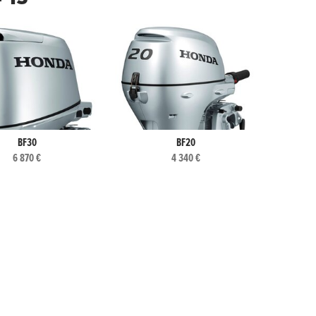
BF30
BF20
6 870 €
4 340 €