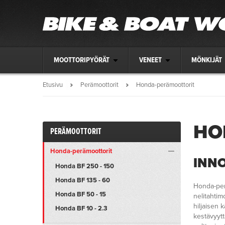
MOOTTORIPYÖRÄT
VENEET
MÖNKIJÄT
Etusivu
Perämoottorit
Honda-perämoottorit
HO
PERÄMOOTTORIT
Honda-perämoottorit
INNO
Honda BF 250 - 150
Honda BF 135 - 60
Honda-perä
Honda BF 50 - 15
nelitahtim
hiljaisen 
Honda BF 10 - 2.3
kestävyytt