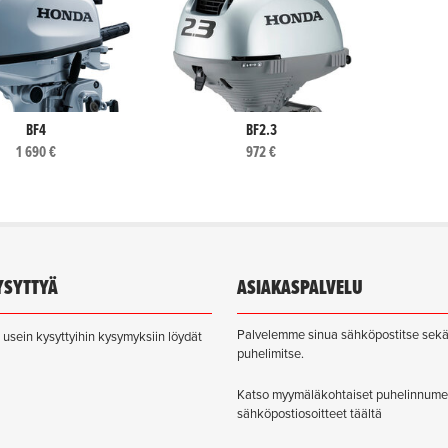
BF4
BF2.3
1 690 €
972 €
YSYTTYÄ
ASIAKASPALVELU
Palvelemme sinua sähköpostitse sek
usein kysyttyihin kysymyksiin löydät
puhelimitse.
Katso myymäläkohtaiset puhelinnume
sähköpostiosoitteet täältä