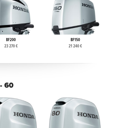
BF200
BF150
23 270 €
21 240 €
- 60