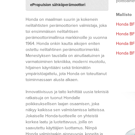
polttoaine
ePropulsion sähköperämoottori
Mallisto
Honda on maailman suurin ja kokenein
Honda BF 
nelitahtisten perämoottorien valmistaja, joka
toi ensimmäisen nelitahtisen
Honda BF 
perämoottorimallinsa markkinoille jo vuonna
1964. Honda onkin kautta aikojen eniten
Honda BF 
ostettu nelitahtinen perämoottorimerkki.
Honda BF 
Menestyksen taustalla on ainutlaatuinen ja
varmatoiminen tekniikka, moderni muotoilu,
hiljainen käyntiääni sekä tinkimätön
ympäristöajattelu, jota Honda on toteuttanut
toiminnassaan alusta alkaen.
Innovatiivisuus ja taito kehittää uusia teknisiä
ratkaisuja on tuonut Hondalle
poikkeuksellisen laajan osaamisen, joka
näkyy kaikissa sen valmistamissa laitteissa.
Jokaiselle Honda-tuotteelle on yhteistä
korkea laatu ja luotettavuus, joilla on
saavutettu käyttäjien luottamus. Niinpä
Honda valmistaakin ajoneuvoja, koneita ja