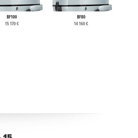
BF100
BF80
15 170 €
14 160 €
 15