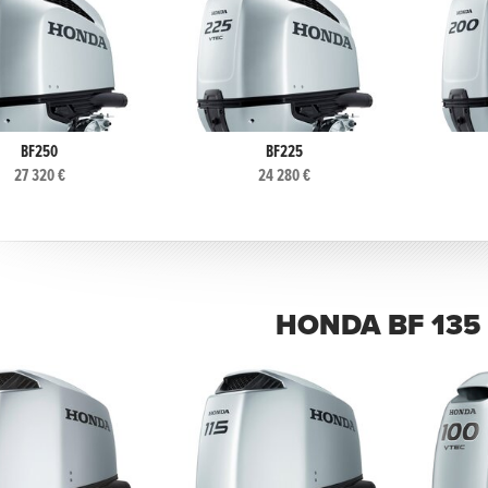
BF250
BF225
27 320 €
24 280 €
HONDA BF 135 