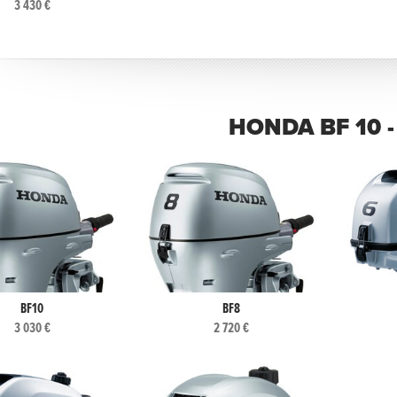
3 430 €
HONDA BF 10 -
BF10
BF8
3 030 €
2 720 €