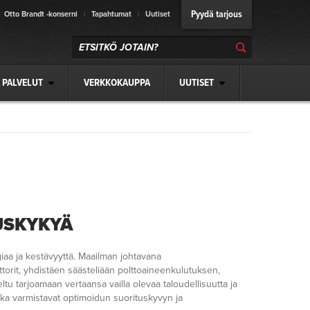
Pyydä tarjous
Otto Brandt -konserni
|
Tapahtumat
|
Uutiset
 PALVELUT
VERKKOKAUPPA
UUTISET
USKYKYÄ
iaa ja kestävyyttä. Maailman johtavana
orit, yhdistäen säästeliään polttoaineenkulutuksen,
tu tarjoamaan vertaansa vailla olevaa taloudellisuutta ja
tka varmistavat optimoidun suorituskyvyn ja