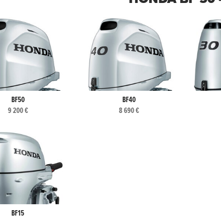
BF50
BF40
9 200 €
8 690 €
BF15