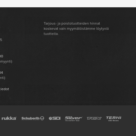
Tarjous- ja poistotuotteiden hinnat
koskevat vain myymälöistämme löytyviä
tuotteita.
 5
30
amyynti)
34
nti)
tiedot