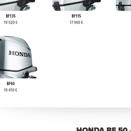
BF135
BF115
19 520 €
17 900 €
BF60
10 410 €
HONDA BF 50 -