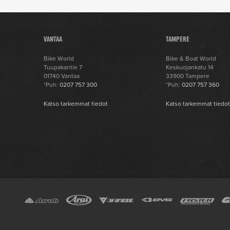
VANTAA
TAMPERE
Bike World
Bike & Boat World
Tuupakantie 7
Keskuojankatu 14
01740 Vantaa
33900 Tampere
*Puh:
0207 757 300
*Puh:
0207 757 360
Katso tarkemmat tiedot
Katso tarkemmat tiedo