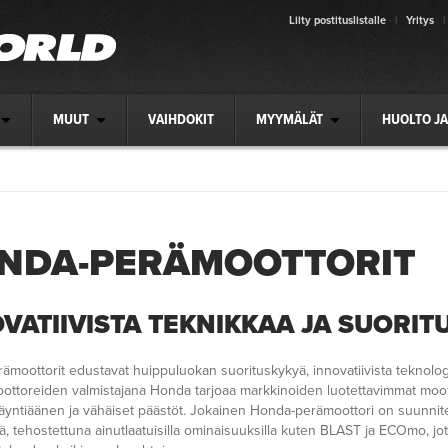
Liity postituslistalle
|
Yritys
|
MUUT
VAIHDOKIT
MYYMÄLÄT
HUOLTO JA
NDA-PERÄMOOTTORIT
VATIIVISTA TEKNIKKAA JA SUORIT
moottorit edustavat huippuluokan suorituskykyä, innovatiivista teknolog
oottoreiden valmistajana Honda tarjoaa markkinoiden luotettavimmat moott
käyntiäänen ja vähäiset päästöt. Jokainen Honda-perämoottori on suunnitel
ä, tehostettuna ainutlaatuisilla ominaisuuksilla kuten BLAST ja ECOmo, jo