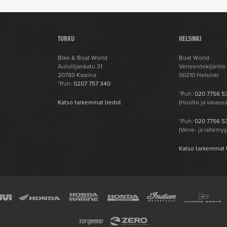
TURKU
HELSINKI
Bike & Boat World
Boat World
Autoilijankatu 31
Veneentekijäntie
20780 Kaarina
00210 Helsinki
*Puh:
0207 757 340
*Puh:
020 7756 5
t
Katso tarkemmat tiedot
(Huolto ja varaos
*Puh:
020 7756 5
(Vene- ja laitemyy
Katso tarkemmat 