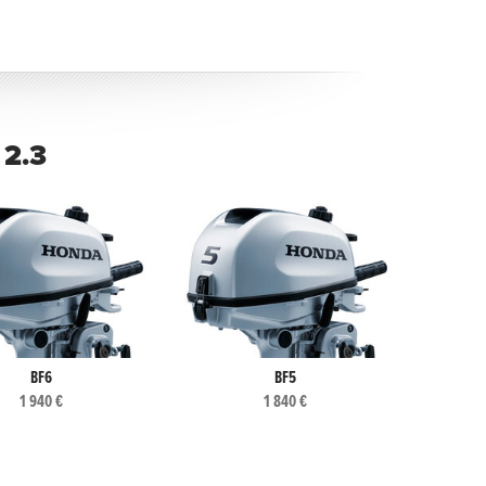
 2.3
BF6
BF5
1 940 €
1 840 €