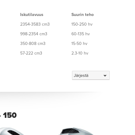
Iskutilavuus
Suurin teho
2354-3583 cm3
150-250 hv
998-2354 cm3
60-135 hv
350-808 cm3
15-50 hv
57-222 cm3
2.3-10 hv
 150