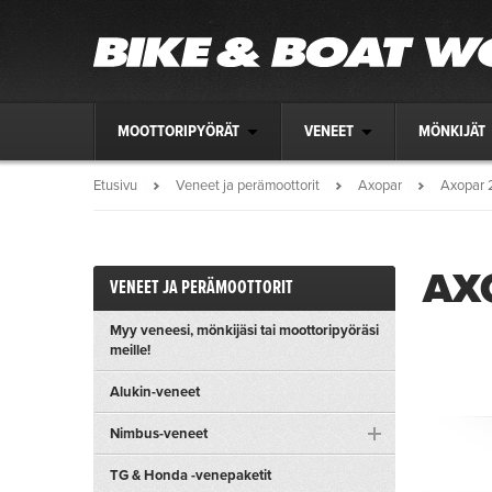
MOOTTORIPYÖRÄT
VENEET
MÖNKIJÄT
Etusivu
Veneet ja perämoottorit
Axopar
Axopar 
AX
VENEET JA PERÄMOOTTORIT
Myy veneesi, mönkijäsi tai moottoripyöräsi
meille!
Alukin-veneet
Nimbus-veneet
TG & Honda -venepaketit