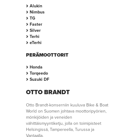
Alukin
Nimbus
TG
Faster
Silver
Terhi
eTerhi
PERÄMOOTTORIT
Honda
Torqeedo
Suzuki DF
OTTO BRANDT
Otto Brandt-konserniin kuuluva Bike & Boat
World on Suomen johtava moottoripyörien,
mönkijöiden ja veneiden
vähittäismyyntiketju, jolla on toimipisteet
Helsingissä, Tampereella, Turussa ja
Vantaalla.