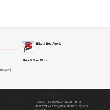
Bike & Boat World
ä
Bike & Boat World
rot sekä
Tarjous- ja poistotuotteiden hinnat
koskevat vain myymälöistämme löytyviä