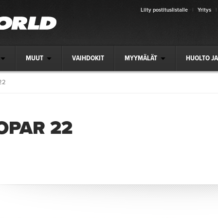
Liity postituslistalle
|
Yritys
|
MUUT
VAIHDOKIT
MYYMÄLÄT
HUOLTO JA
22
OPAR 22