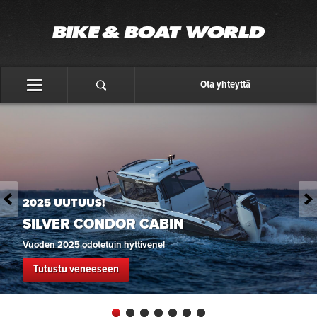
Ota yhteyttä
UTUUS!
SUOJAIS
R CONDOR CABIN
SILVE
5 odotetuin hyttivene!
Hyttiveneen
 veneeseen
Tutustu