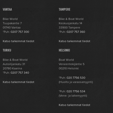
VANTAA
TAMPERE
Bike World
Bike & Boat World
Tuupakantie 7
Keskuojankatu 14
01740 Vantaa
33900 Tampere
*Puh:
0207 757 300
*Puh:
0207 757 360
Katso tarkemmat tiedot
Katso tarkemmat tiedot
TURKU
HELSINKI
Bike & Boat World
Boat World
Autoilijankatu 31
Veneentekijäntie 5
20780 Kaarina
00210 Helsinki
*Puh:
0207 757 340
*Puh:
020 7756 530
Katso tarkemmat tiedot
(Huolto ja varaosamyynti)
*Puh:
020 7756 534
(Vene- ja laitemyynti)
Katso tarkemmat tiedot