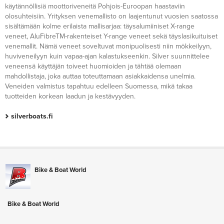
käytännöllisiä moottoriveneitä Pohjois-Euroopan haastaviin
olosuhteisiin. Yrityksen venemallisto on laajentunut vuosien saatossa
sisältämään kolme erilaista mallisarjaa: täysalumiiniset X-range
veneet, AluFibreTM-rakenteiset Y-range veneet sekä täyslasikuituiset
venemallit. Nämä veneet soveltuvat monipuolisesti niin mökkeilyyn,
huviveneilyyn kuin vapaa-ajan kalastukseenkin. Silver suunnittelee
veneensä käyttäjän toiveet huomioiden ja tähtää olemaan
mahdollistaja, joka auttaa toteuttamaan asiakkaidensa unelmia.
Veneiden valmistus tapahtuu edelleen Suomessa, mikä takaa
tuotteiden korkean laadun ja kestävyyden.
silverboats.fi
Bike & Boat World
Bike & Boat World