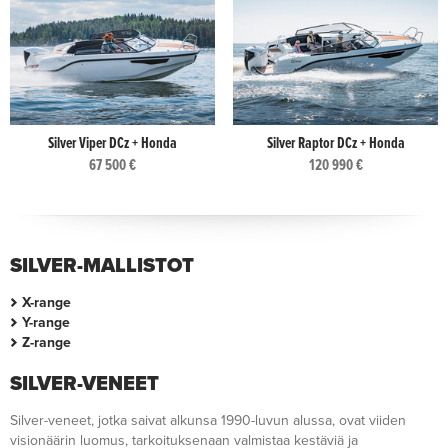
Silver Viper DCz + Honda
Silver Raptor DCz + Honda
67 500 €
120 990 €
SILVER-MALLISTOT
X-range
Y-range
Z-range
SILVER-VENEET
Silver-veneet, jotka saivat alkunsa 1990-luvun alussa, ovat viiden
visionäärin luomus, tarkoituksenaan valmistaa kestäviä ja