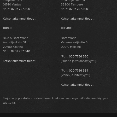
Tuupakantie 7
Keskuojankatu 14
01740 Vantaa
33900 Tampere
*Puh:
0207 757 300
*Puh:
0207 757 360
Katso tarkemmat tiedot
Katso tarkemmat tiedot
TURKU
HELSINKI
Bike & Boat World
Boat World
Autoilijankatu 31
Veneentekijäntie 5
20780 Kaarina
00210 Helsinki
*Puh:
0207 757 340
*Puh:
020 7756 530
Katso tarkemmat tiedot
(Huolto ja varaosamyynti)
*Puh:
020 7756 534
(Vene- ja laitemyynti)
Katso tarkemmat tiedot
Tarjous- ja poistotuotteiden hinnat koskevat vain myymälöistämme löytyviä
tuotteita.