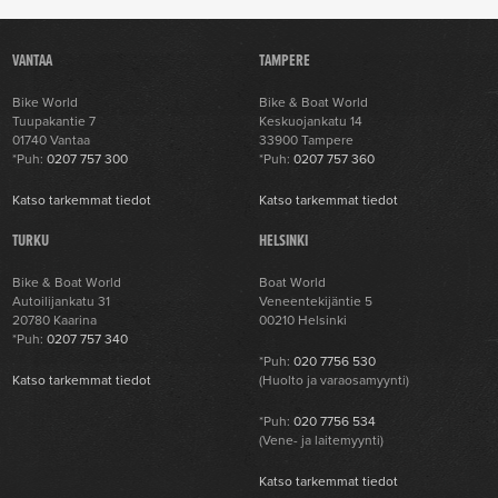
VANTAA
TAMPERE
Bike World
Bike & Boat World
Tuupakantie 7
Keskuojankatu 14
01740 Vantaa
33900 Tampere
*Puh:
0207 757 300
*Puh:
0207 757 360
Katso tarkemmat tiedot
Katso tarkemmat tiedot
TURKU
HELSINKI
Bike & Boat World
Boat World
Autoilijankatu 31
Veneentekijäntie 5
20780 Kaarina
00210 Helsinki
*Puh:
0207 757 340
*Puh:
020 7756 530
Katso tarkemmat tiedot
(Huolto ja varaosamyynti)
*Puh:
020 7756 534
(Vene- ja laitemyynti)
Katso tarkemmat tiedot