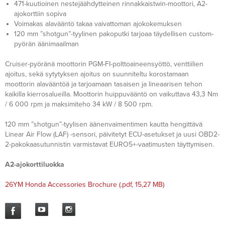
471-kuutioinen nestejäähdytteinen rinnakkaistwin-moottori, A2-
ajokorttiin sopiva
Voimakas alavääntö takaa vaivattoman ajokokemuksen
120 mm ”shotgun”-tyylinen pakoputki tarjoaa täydellisen custom-
pyörän äänimaailman
Cruiser-pyöränä moottorin PGM-FI-polttoaineensyöttö, venttiilien
ajoitus, sekä sytytyksen ajoitus on suunniteltu korostamaan
moottorin alavääntöä ja tarjoamaan tasaisen ja lineaarisen tehon
kaikilla kierrosalueilla. Moottorin huippuvääntö on vaikuttava 43,3 Nm
/ 6 000 rpm ja maksimiteho 34 kW / 8 500 rpm.
120 mm ”shotgun”-tyylisen äänenvaimentimen kautta hengittävä
Linear Air Flow (LAF) -sensori, päivitetyt ECU-asetukset ja uusi OBD2-
2-pakokaasutunnistin varmistavat EURO5+-vaatimusten täyttymisen.
A2-ajokorttiluokka
26YM Honda Accessories Brochure
(.pdf, 15,27 MB)