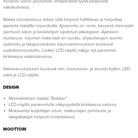
muotoilu viestii yksilöllistä, omaperäistä tyyliä jokaisesta
näkökulmasta.
Matala istuinkorkeus tekee siitä helposti hallittavan ja helpottaa
ajamista matalilla nopeuksilla. Ajoasento on rento, kevyesti eteenpäin
ojentuvin käsin ja keskitetysti sijoitetuin jalkatapein. Ajamisen
mukavuus: istuimen materiaali on uusittu, ohjaustangon asento
optimoitu ja takajousituksen iskunvaimennuksen kumiosat
uudelleenmuotoiltu. Lisäksi LCD-näyttö näkyy nyt paremmin
kirkkaassa valaistuksessa.
Vakiovarustukseen kuuluvat mm. luistonesto- ja avustin-kytkin, LED-
valot ja LCD-näyttö.
DESIGN
Minimalistinen matala "Bobber"
LCD-näyttö parannetulla näkyvyydellä kirkkaassa valossa
Mukavampi kuljettajan istuin; matkustajan pehmuste ja
takajalkatapit helposti irrotettavissa
MOOTTORI