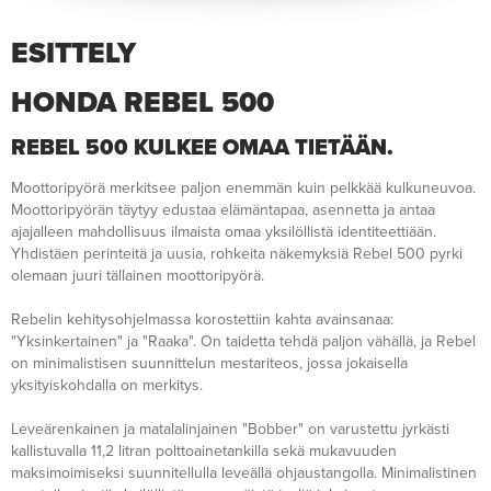
ESITTELY
HONDA REBEL 500
REBEL 500 KULKEE OMAA TIETÄÄN.
Moottoripyörä merkitsee paljon enemmän kuin pelkkää kulkuneuvoa.
Moottoripyörän täytyy edustaa elämäntapaa, asennetta ja antaa
ajajalleen mahdollisuus ilmaista omaa yksilöllistä identiteettiään.
Yhdistäen perinteitä ja uusia, rohkeita näkemyksiä Rebel 500 pyrki
olemaan juuri tällainen moottoripyörä.
Rebelin kehitysohjelmassa korostettiin kahta avainsanaa:
"Yksinkertainen" ja "Raaka". On taidetta tehdä paljon vähällä, ja Rebel
on minimalistisen suunnittelun mestariteos, jossa jokaisella
yksityiskohdalla on merkitys.
Leveärenkainen ja matalalinjainen "Bobber" on varustettu jyrkästi
kallistuvalla 11,2 litran polttoainetankilla sekä mukavuuden
maksimoimiseksi suunnitellulla leveällä ohjaustangolla. Minimalistinen