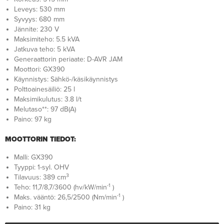
Leveys: 530 mm
Syvyys: 680 mm
Jännite: 230 V
Maksimiteho: 5.5 kVA
Jatkuva teho: 5 kVA
Generaattorin periaate: D-AVR JAM
Moottori: GX390
Käynnistys: Sähkö-/käsikäynnistys
Polttoainesäiliö: 25 l
Maksimikulutus: 3.8 l/t
Melutaso**: 97 dB(A)
Paino: 97 kg
MOOTTORIN TIEDOT:
Malli: GX390
Tyyppi: 1-syl. OHV
3
Tilavuus: 389 cm
-1
Teho: 11,7/8,7/3600 (hv/kW/min
)
-1
Maks. vääntö: 26,5/2500 (Nm/min
)
Paino: 31 kg