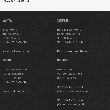
Bike & Boat World
VANTAA
TAMPERE
Bike World
Bike & Boat World
Tuupakantie 7
Keskuojankatu 14
01740 Vantaa
33900 Tampere
*Puh:
0207 757 300
*Puh:
0207 757 360
Katso tarkemmat tiedot
Katso tarkemmat tiedot
TURKU
HELSINKI
Bike & Boat World
Boat World
Autoilijankatu 31
Veneentekijäntie 5
20780 Kaarina
00210 Helsinki
*Puh:
0207 757 340
*Puh:
020 7756 530
Katso tarkemmat tiedot
(Huolto ja varaosamyynti)
*Puh:
020 7756 534
(Vene- ja laitemyynti)