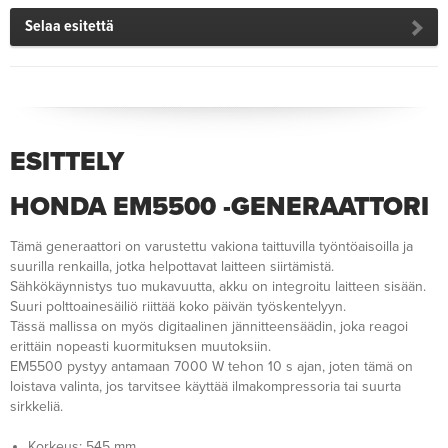
Selaa esitettä
ESITTELY
HONDA EM5500 -GENERAATTORI
Tämä generaattori on varustettu vakiona taittuvilla työntöaisoilla ja
suurilla renkailla, jotka helpottavat laitteen siirtämistä.
Sähkökäynnistys tuo mukavuutta, akku on integroitu laitteen sisään.
Suuri polttoainesäiliö riittää koko päivän työskentelyyn.
Tässä mallissa on myös digitaalinen jännitteensäädin, joka reagoi
erittäin nopeasti kuormituksen muutoksiin.
EM5500 pystyy antamaan 7000 W tehon 10 s ajan, joten tämä on
loistava valinta, jos tarvitsee käyttää ilmakompressoria tai suurta
sirkkeliä.
Korkeus: 545 mm