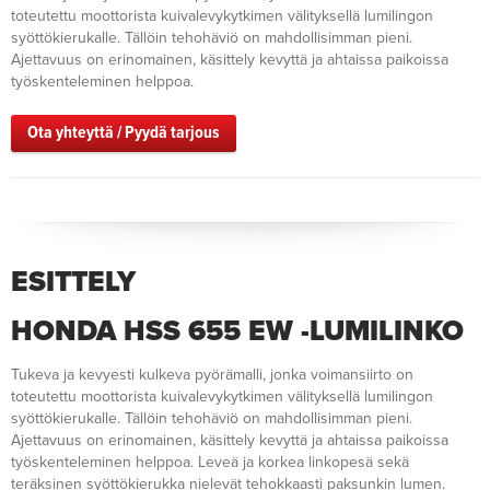
toteutettu moottorista kuivalevykytkimen välityksellä lumilingon
syöttökierukalle. Tällöin tehohäviö on mahdollisimman pieni.
Ajettavuus on erinomainen, käsittely kevyttä ja ahtaissa paikoissa
työskenteleminen helppoa.
Ota yhteyttä / Pyydä tarjous
ESITTELY
HONDA HSS 655 EW -LUMILINKO
Tukeva ja kevyesti kulkeva pyörämalli, jonka voimansiirto on
toteutettu moottorista kuivalevykytkimen välityksellä lumilingon
syöttökierukalle. Tällöin tehohäviö on mahdollisimman pieni.
Ajettavuus on erinomainen, käsittely kevyttä ja ahtaissa paikoissa
työskenteleminen helppoa. Leveä ja korkea linkopesä sekä
teräksinen syöttökierukka nielevät tehokkaasti paksunkin lumen.