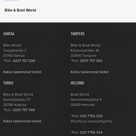
Bike & Boat World
VANTAA
TAMPERE
Bike World
Bike & Boat World
Tuupakantie 7
Keskuojankatu 14
01740 Vantaa
33900 Tampere
*Puh:
0207 757 300
*Puh:
0207 757 360
Katso tarkemmat tiedot
Katso tarkemmat tiedot
TURKU
HELSINKI
Bike & Boat World
Boat World
Autoilijankatu 31
Veneentekijäntie 5
20780 Kaarina
00210 Helsinki
*Puh:
0207 757 340
*Puh:
020 7756 530
Katso tarkemmat tiedot
(Huolto ja varaosamyynti)
*Puh:
020 7756 534