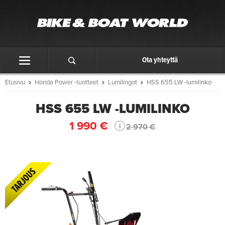
Ota yhteyttä
Etusivu
Honda Power -tuotteet
Lumilingot
HSS 655 LW -lumilinko
HSS 655 LW -LUMILINKO
1 990 €
2 970 €