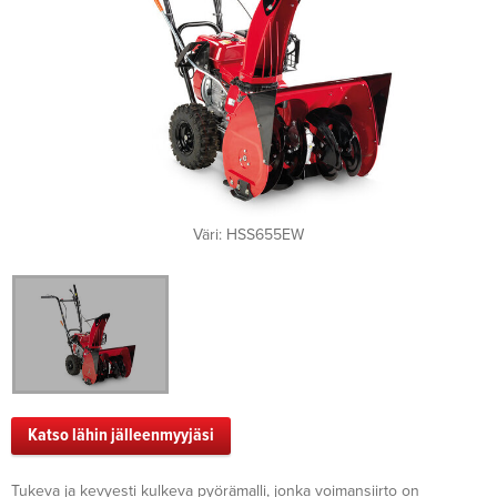
Väri: HSS655EW
Katso lähin jälleenmyyjäsi
Tukeva ja kevyesti kulkeva pyörämalli, jonka voimansiirto on