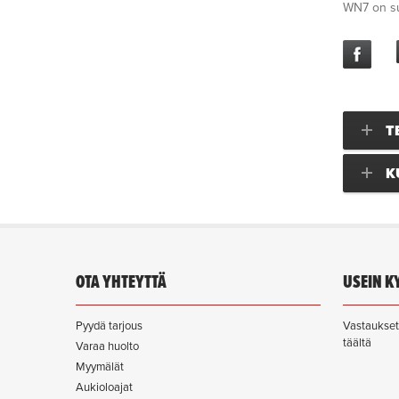
WN7 on su
T
K
OTA YHTEYTTÄ
USEIN K
Pyydä tarjous
Vastaukset 
täältä
Varaa huolto
Myymälät
Aukioloajat