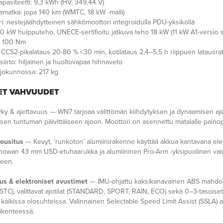
pasiteetti: 9,3 kWh (HV, 349,44 V)
amatka: jopa 140 km (WMTC, 18 kW -malli)
i: nestejäähdytteinen sähkömoottori integroidulla PDU-yksiköllä
0 kW huipputeho, UNECE-sertifioitu jatkuva teho 18 kW (11 kW A1-versio sa
: 100 Nm
 CCS2-pikalataus 20-80 % <30 min, kotilataus 2,4–5,5 h riippuen latausra
iirto: hiljainen ja huoltovapaa hihnaveto
jokunnossa: 217 kg
ET VAHVUUDET
ky & ajettavuus — WN7 tarjoaa välittömän kiihdytyksen ja dynaamisen aje
isen tuntuman päivittäiseen ajoon. Moottori on asennettu matalalle paino
jousitus
— Kevyt, ‘runkoton’ alumiinirakenne käyttää akkua kantavana ele
howan 43 mm USD-etuhaarukka ja alumiininen Pro-Arm -yksipuolinen vaim
teen.
uus & elektroniset avustimet
— IMU-ohjattu kaksikanavainen ABS mahdoll
STC), valittavat ajotilat (STANDARD, SPORT, RAIN, ECO) sekä 0–3-tasoiset 
kaikissa olosuhteissa. Valinnainen Selectable Speed Limit Assist (SSLA) a
ikenteessä.