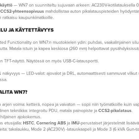
 käyttö
— WN7 on suunniteltu sujuvaan arkeen: AC230V-kotilatauksella 0-10
a
CCS2-yhteensopivuus
mahdollistaa auton pikalatauspisteiden hyödyntäm
n ratkaisu kaupunkimatkoille.
LU JA KÄYTETTÄVYYS
ted Functionality on WN7:n muotokielen ydin: puhdas, vaakalinjainen silue
tta. Matala istuin ja kapea keskiosa (260 mm) helpottavat pysähdyksissä; a
nen TFT-näyttö. Näytössä on myös USB-C-latausportti.
& näkyvyys — LED-valot: ajovalot ja DRL, automaattisesti sammuvat vilku
ssa.
ALITA WN7?
arjen voima: ketterä, nopea ja vaivaton — sopii niin työmatkoille kuin va
linen tekniikka: integroitu PDU, matala painopiste ja
CCS2-pikalataus
.
hiljainen ajokokemus.
s etusijalla:
HSTC
,
Cornering ABS
ja
IMU
-perustaiset järjestelmät lisäävä
eita: takalaukku, Mode 2 (AC230V) -latauskaapeli ja Mode 3 (6 kVA Gun-to