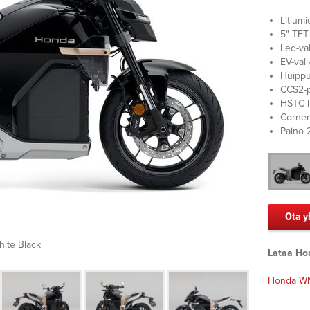
Litium
5" TFT 
Led-va
EV-vali
Huippul
CCS2-p
HSTC-l
Corner
Paino 
Ota y
hite Black
Lataa Ho
Honda WN7