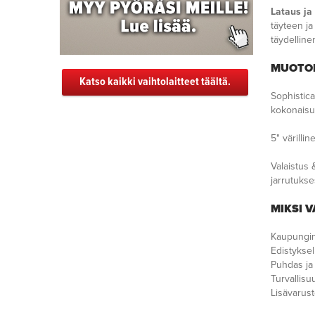
Lataus ja
täyteen j
täydelline
MUOTOI
Katso kaikki vaihtolaitteet täältä.
Sophistica
kokonaisuu
5" värilli
Valaistus 
jarrutukse
MIKSI V
Kaupungin 
Edistyksel
Puhdas ja 
Turvallisuu
Lisävarust