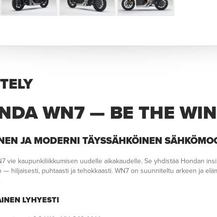
TTELY
NDA WN7 — BE THE WI
NEN JA MODERNI TÄYSSÄHKÖINEN SÄHKÖMO
 vie kaupunkiliikkumisen uudelle aikakaudelle. Se yhdistää Hondan insi
 — hiljaisesti, puhtaasti ja tehokkaasti. WN7 on suunniteltu arkeen ja el
.
INEN LYHYESTI