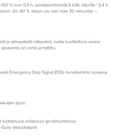
0 % noin 5,5 h, seinäasenteisella 6 kVA -laturilla ~2,4 h
isen. 20–80 % -lataus vie vain noin 30 minuuttia —
tti ja akkupaketti näkyvänä, mutta huoliteltuna osana
joasento on rento ja hallittu.
t sekä Emergency Stop Signal (ESS) -turvatoiminto kovassa
paa-ajan ajoon.
t luottamusta erilaisissa ajo-olosuhteissa.
-Gun) -latauskaapeli.