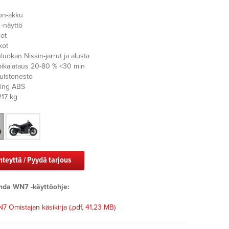
ion-akku
-näyttö
lot
kot
uokan Nissin-jarrut ja alusta
ikalataus 20-80 % <30 min
uistonesto
ing ABS
217 kg
hteyttä / Pyydä tarjous
nda WN7 -käyttöohje:
 Omistajan käsikirja
(.pdf, 41,23 MB)