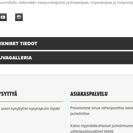
unniteltu tekemään kaupunkiajosta puhtaampaa, nopeampaa ja helpomp
EKNISET TIEDOT
UVAGALLERIA
YSYTTYÄ
ASIAKASPALVELU
Palvelemme sinua sähköpostitse sek
usein kysyttyihin kysymyksiin löydät
puhelimitse.
Katso myymäläkohtaiset puhelinnume
sähköpostiosoitteet täältä