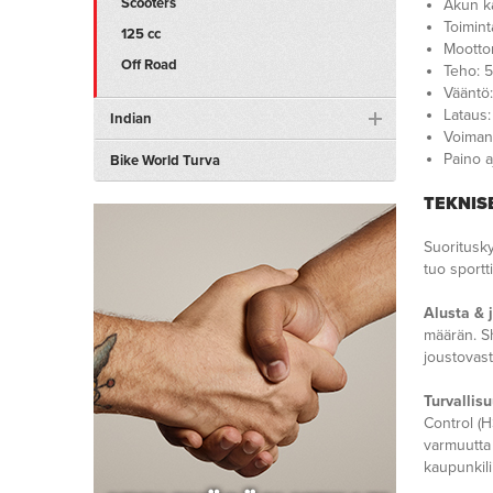
Scooters
Akun ka
Toimint
125 cc
Moottor
Off Road
Teho: 5
Vääntö
Lataus:
Indian
Voimans
Paino a
Bike World Turva
TEKNIS
Suoritusky
tuo sportt
Alusta & 
määrän. S
joustovas
Turvallis
Control (H
varmuutta 
kaupunkili