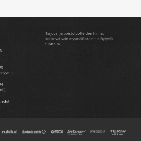
Tarjous- ja poistotuotteiden hinnat
koskevat vain myymälöistämme löytyviä
tuotteita.
 5
30
amyynti)
34
nti)
tiedot