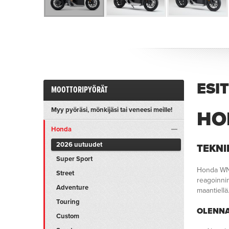
ESI
MOOTTORIPYÖRÄT
Myy pyöräsi, mönkijäsi tai veneesi meille!
HO
Honda
2026 uutuudet
TEKNI
Super Sport
Honda WN7
Street
reagoinnin
Adventure
maantiellä
Touring
OLENNA
Custom