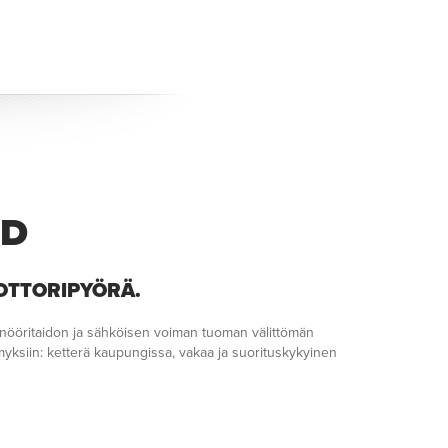
ND
OTTORIPYÖRÄ.
nööritaidon ja sähköisen voiman tuoman välittömän
ämyksiin: ketterä kaupungissa, vakaa ja suorituskykyinen