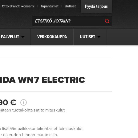
Pyydä tarjous
Otto Brandt -konserni
|
Tapahtumat
|
Uutiset
 PALVELUT
VERKKOKAUPPA
UUTISET
DA WN7 ELECTRIC
90 €
sätään tuotekohtaiset toimituskulut
n lisätään paikkakuntakohtaiset toimituskulut.
 oikeuden hinnan muutoksiin.