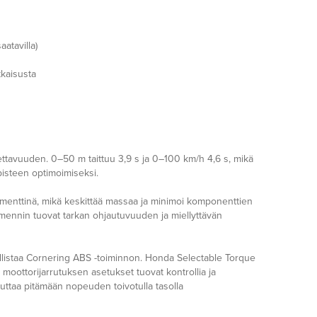
atavilla)
tkaisusta
ttavuuden. 0–50 m taittuu 3,9 s ja 0–100 km/h 4,6 s, mikä
pisteen optimoimiseksi.
menttinä, mikä keskittää massaa ja minimoi komponenttien
ennin tuovat tarkan ohjautuvuuden ja miellyttävän
istaa Cornering ABS -toiminnon. Honda Selectable Torque
moottorijarrutuksen asetukset tuovat kontrollia ja
uttaa pitämään nopeuden toivotulla tasolla