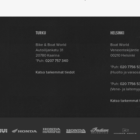
TURKU
HELSINKI
Bike & Boat World
Boat World
Autoilijankatu 31
Veneentekijäntie
20780 Kaarina
00210 Helsinki
*Puh:
0207 757 340
*Puh:
020 7756 5
t
Katso tarkemmat tiedot
(Huolto ja varaos
*Puh:
020 7756 5
(Vene- ja laitemyy
Katso tarkemmat 