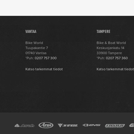
VANTAA
TAMPERE
Bike World
Bike & Boat World
Tuupakantie 7
Keskuojankatu 14
01740 Vantaa
33900 Tampere
*Puh:
0207 757 300
*Puh:
0207 757 360
Katso tarkemmat tiedot
Katso tarkemmat tiedo