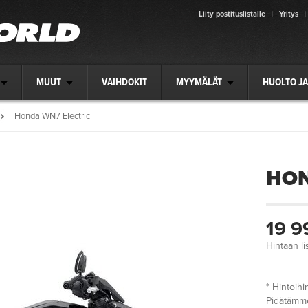
Liity postituslistalle
|
Yritys
|
MUUT
VAIHDOKIT
MYYMÄLÄT
HUOLTO JA
Honda WN7 Electric
HON
19 9
Hintaan li
* Hintoihi
Pidätämme