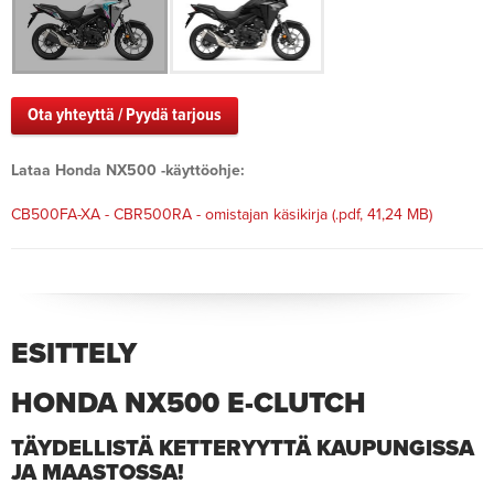
Ota yhteyttä / Pyydä tarjous
Lataa Honda NX500 -käyttöohje:
CB500FA-XA - CBR500RA - omistajan käsikirja
(.pdf, 41,24 MB)
ESITTELY
HONDA NX500 E-CLUTCH
TÄYDELLISTÄ KETTERYYTTÄ KAUPUNGISSA
JA MAASTOSSA!