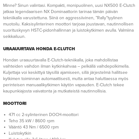
Minne? Sinun valintasi. Kompakti, monipuolinen, uusi NX500 E-Clutch
jatkaa legendaarisen NX Dominaattorin tarinaa tämän päivän
tekniikalla varustettuna. Siinä on aggressiivinen, ”Rally”tyylinen
muotoilu. Kaksisylinterinen moottori tarjoaa joustavan, nautinnollisen
suorituskyvyn HSTC-pidonhallinnan ja luistokytkimen avulla. Valmiina
seikkailuun.
URAAUURTAVA HONDA E-CLUTCH
Hondan uraauurtavalla E-Clutch-tekniikalla, joka mahdollistaa
vaihteiden vaihdon ilman kytkinkahvaa – pelkällä vaihdepolkimella.
Kuljettaja voi keskittyä täysillä ajamiseen, sillä järjestelmä hallitsee
kytkimen toiminnan automaattisesti, mutta antaa haluttaessa myös
perinteisen manuaalikytkimen käytön vapauden. E-Clutch tekee
kaupunkiajosta vaivatonta ja mutkateistä nautinnollisia.
MOOTTORI
471 cc 2-sylinterinen DOCH-moottori
Teho 35 kW / 8600 rpm
Vääntö 43 Nm / 6500 rpm
Luistokytkin