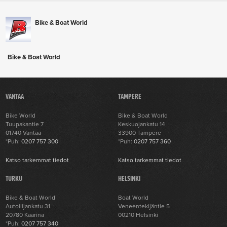
Bike & Boat World
Bike & Boat World
VANTAA
TAMPERE
Bike World
Bike & Boat World
Tuupakantie 7
Keskuojankatu 14
01740 Vantaa
33900 Tampere
*Puh:
0207 757 300
*Puh:
0207 757 360
Katso tarkemmat tiedot
Katso tarkemmat tiedot
TURKU
HELSINKI
Bike & Boat World
Boat World
Autoilijankatu 31
Veneentekijäntie 5
20780 Kaarina
00210 Helsinki
*Puh:
0207 757 340