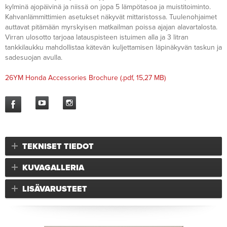
kylminä ajopäivinä ja niissä on jopa 5 lämpötasoa ja muistitoiminto.
Kahvanlämmittimien asetukset näkyvät mittaristossa. Tuulenohjaimet
auttavat pitämään myrskyisen matkailman poissa ajajan alavartalosta.
Virran ulosotto tarjoaa latauspisteen istuimen alla ja 3 litran
tankkilaukku mahdollistaa kätevän kuljettamisen läpinäkyvän taskun ja
sadesuojan avulla.
26YM Honda Accessories Brochure
(.pdf, 15,27 MB)
TEKNISET TIEDOT
KUVAGALLERIA
LISÄVARUSTEET