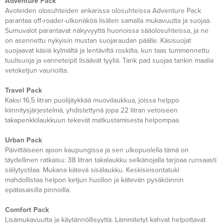
Adventure Pack
Avoteiden olosuhteiden ankarissa olosuhteissa Adventure Pack
parantaa off-roader-ulkonäköä lisäten samalla mukavuutta ja suojaa.
Sumuvalot parantavat näkyvyyttä huonoissa sääolosuhteissa, ja ne
on asennettu nykyisin mustan suojaraudan päälle. Käsisuojat
suojaavat käsiä kylmältä ja lentäviltä roskilta, kun taas tummennettu
tuulisuoja ja vanneteipit lisäävät tyyliä. Tank pad suojaa tankin maalia
vetoketjun vaurioilta.​
Travel Pack
Kaksi 16,5 litran puolijäykkää muovilaukkua, joissa helppo
kiinnitysjärjestelmä, yhdistettynä jopa 22 litran vetoiseen
takapenkkilaukkuun tekevät matkustamisesta helpompaa.
Urban Pack
Päivittäiseen ajoon kaupungissa ja sen ulkopuolella tämä on
täydellinen ratkaisu: 38 litran takalaukku selkänojalla tarjoaa runsaasti
säilytystilaa. Mukana kätevä sisälaukku. Keskiseisontatuki
mahdollistaa helpon ketjun huollon ja kätevän pysäköinnin
epätasaisilla pinnoilla.
Comfort Pack
Lisämukavuutta ja käytännöllisyyttä. Lämmitetyt kahvat helpottavat