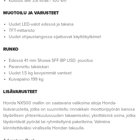
Kulutus alle 3,6 litraa / 100 km
MUOTOILU JA VARUSTEET
Uudet LED-valot edessä ja takana
TFT-mittaristo
Uudet ohjaustangossa sijaitsevat käyttökytkimet
RUNKO
Edessä 41 mm Showa SFF-BP USD -jousitus
Parannettu takaiskari
Uudet 1,5 kg kevyemmät vanteet
Kuivapaino 199 kg
LISÄVARUSTEET
Honda NX500 malliin on saatavana valikoima aitoja Honda-
lisävarusteita, jotka on suunniteltu rinnakkain moottoripyörän kanssa
täydellisen yhteenkuuluvuuden takaamiseksi, yksittäisinä osina, jotka
täydentävät pyörää tai ryhmiteltyinä paketteina. Valmiina
kiinnitettäväksi virallisella Hondan takuulla.