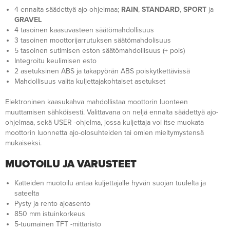
4 ennalta säädettyä ajo-ohjelmaa;
RAIN
,
STANDARD
,
SPORT
ja
GRAVEL
4 tasoinen kaasuvasteen säätömahdollisuus
3 tasoinen moottorijarrutuksen säätömahdolisuus
5 tasoinen sutimisen eston säätömahdollisuus (+ pois)
Integroitu keulimisen esto
2 asetuksinen ABS ja takapyörän ABS poiskytkettävissä
Mahdollisuus valita kuljettajakohtaiset asetukset
Elektroninen kaasukahva mahdollistaa moottorin luonteen
muuttamisen sähköisesti. Valittavana on neljä ennalta säädettyä ajo-
ohjelmaa, sekä USER -ohjelma, jossa kuljettaja voi itse muokata
moottorin luonnetta ajo-olosuhteiden tai omien mieltymystensä
mukaiseksi.
MUOTOILU JA VARUSTEET
Katteiden muotoilu antaa kuljettajalle hyvän suojan tuulelta ja
sateelta
Pysty ja rento ajoasento
850 mm istuinkorkeus
5-tuumainen TFT -mittaristo