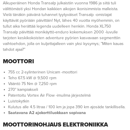
Alkuperäinen Honda Transalp julkaistiin vuonna 1986 ja siitä tuli
välittömästi yksi Hondan kaikkien aikojen ikonisimmista malleista.
Vielä tänäkin päivänä tuhannet tyytyväiset Transalp -omistajat
käyttävät pyöriään päivittäin! Nyt, lähes 40 vuotta myöhemmin, on
tullut aika herättää legenda uudelleen henkiin. Honda XL750
Transalp päivittää monikäyttö-enduro kokemuksen 2000 -luvulle
tarjoten keskikokoisten adventure pyörien kasvavaan segmenttiin
vaihtoehdon, jolla on kuljettajalleen vain yksi kysymys; ”Miten kauas
tahdot ajaa?”
MOOTTORI
755 cc 2-sylinterinen Unicam -moottori
Teho 67.5 kW @ 9,500 rpm
Vääntö 75 Nm @ 7,250 rpm
270° kampiakseli
Patentoitu Vortex Air Flow -imuilma järjestelmä
Luistokytkin
Kulutus alle 4.5 litraa / 100 km ja jopa 390 km ajosäde tankillisella.
Saatavana A2 ajokorttiluokkaan sopivana
MOOTTORINOHJAUS ELEKTRONIIKKA