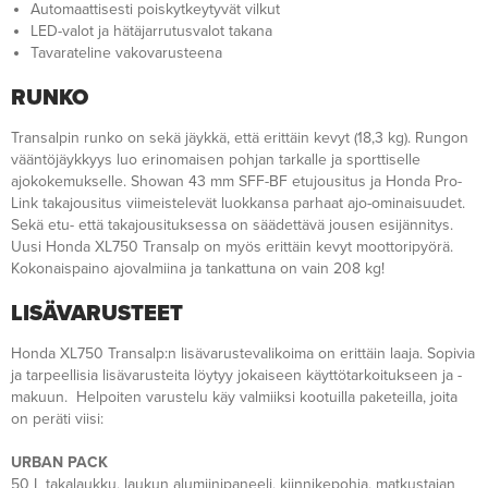
Automaattisesti poiskytkeytyvät vilkut
LED-valot ja hätäjarrutusvalot takana
Tavarateline vakovarusteena
RUNKO
Transalpin runko on sekä jäykkä, että erittäin kevyt (18,3 kg). Rungon
vääntöjäykkyys luo erinomaisen pohjan tarkalle ja sporttiselle
ajokokemukselle. Showan 43 mm SFF-BF etujousitus ja Honda Pro-
Link takajousitus viimeistelevät luokkansa parhaat ajo-ominaisuudet.
Sekä etu- että takajousituksessa on säädettävä jousen esijännitys.
Uusi Honda XL750 Transalp on myös erittäin kevyt moottoripyörä.
Kokonaispaino ajovalmiina ja tankattuna on vain 208 kg!
LISÄVARUSTEET
Honda XL750 Transalp:n lisävarustevalikoima on erittäin laaja. Sopivia
ja tarpeellisia lisävarusteita löytyy jokaiseen käyttötarkoitukseen ja -
makuun. Helpoiten varustelu käy valmiiksi kootuilla paketeilla, joita
on peräti viisi:
URBAN PACK
50 L takalaukku, laukun alumiinipaneeli, kiinnikepohja, matkustajan