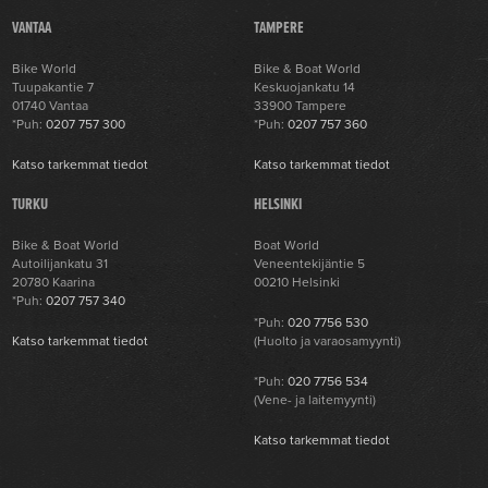
VANTAA
TAMPERE
Bike World
Bike & Boat World
Tuupakantie 7
Keskuojankatu 14
01740 Vantaa
33900 Tampere
*Puh:
0207 757 300
*Puh:
0207 757 360
Katso tarkemmat tiedot
Katso tarkemmat tiedot
TURKU
HELSINKI
Bike & Boat World
Boat World
Autoilijankatu 31
Veneentekijäntie 5
20780 Kaarina
00210 Helsinki
*Puh:
0207 757 340
*Puh:
020 7756 530
Katso tarkemmat tiedot
(Huolto ja varaosamyynti)
*Puh:
020 7756 534
(Vene- ja laitemyynti)
Katso tarkemmat tiedot