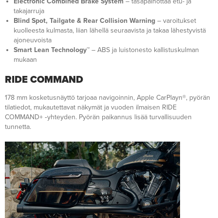
Electronic Combined Brake System
– tasapainottaa etu- ja
takajarruja
Blind Spot, Tailgate & Rear Collision Warning
– varoitukset
kuolleesta kulmasta, liian lähellä seuraavista ja takaa lähestyvistä
ajoneuvoista
Smart Lean Technology™
– ABS ja luistonesto kallistuskulman
mukaan
RIDE COMMAND
178 mm kosketusnäyttö tarjoaa navigoinnin, Apple CarPlayn®, pyörän
tilatiedot, mukautettavat näkymät ja vuoden ilmaisen RIDE
COMMAND+ ‑yhteyden. Pyörän paikannus lisää turvallisuuden
tunnetta.