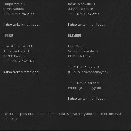
Tuupakantie 7
Keskuojankatu 14
01740 Vantaa
33900 Tampere
*Puh:
0207 757 300
*Puh:
0207 757 360
Katso tarkemmat tiedot
Katso tarkemmat tiedot
TURKU
HELSINKI
Bike & Boat World
Boat World
Autoilijankatu 31
Veneentekijäntie 5
20780 Kaarina
00210 Helsinki
*Puh:
0207 757 340
*Puh:
020 7756 530
Katso tarkemmat tiedot
(Huolto ja varaosamyynti)
*Puh:
020 7756 534
(Vene- ja laitemyynti)
Katso tarkemmat tiedot
Tarjous- ja poistotuotteiden hinnat koskevat vain myymälöistämme löytyviä
tuotteita.