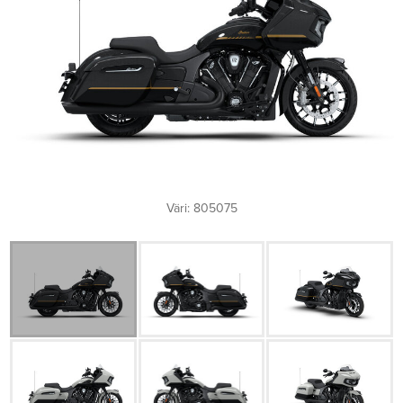
Väri: 805075