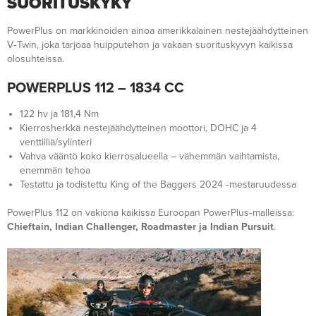
SUORITUSKYKY
PowerPlus on markkinoiden ainoa amerikkalainen nestejäähdytteinen
V‑Twin, joka tarjoaa huipputehon ja vakaan suorituskyvyn kaikissa
olosuhteissa.
POWERPLUS 112 – 1834 CC
122 hv ja 181,4 Nm
Kierrosherkkä nestejäähdytteinen moottori, DOHC ja 4
venttiiliä/sylinteri
Vahva vääntö koko kierrosalueella – vähemmän vaihtamista,
enemmän tehoa
Testattu ja todistettu King of the Baggers 2024 ‑mestaruudessa
PowerPlus 112 on vakiona kaikissa Euroopan PowerPlus‑malleissa:
Chieftain, Indian Challenger, Roadmaster ja Indian Pursuit
.