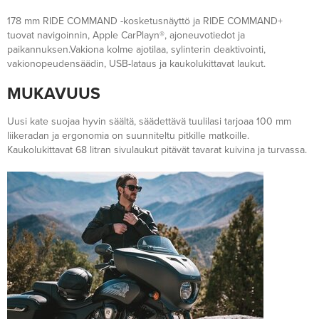
178 mm RIDE COMMAND -kosketusnäyttö ja RIDE COMMAND+
tuovat navigoinnin, Apple CarPlayn®, ajoneuvotiedot ja
paikannuksen.Vakiona kolme ajotilaa, sylinterin deaktivointi,
vakionopeudensäädin, USB-lataus ja kaukolukittavat laukut.
MUKAVUUS
Uusi kate suojaa hyvin säältä, säädettävä tuulilasi tarjoaa 100 mm
liikeradan ja ergonomia on suunniteltu pitkille matkoille.
Kaukolukittavat 68 litran sivulaukut pitävät tavarat kuivina ja turvassa.