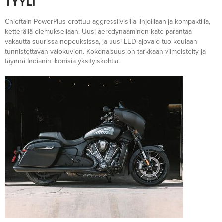
TYYLI
Chieftain PowerPlus erottuu aggressiivisilla linjoillaan ja kompaktilla,
ketterällä olemuksellaan. Uusi aerodynaaminen kate parantaa
vakautta suurissa nopeuksissa, ja uusi LED-ajovalo tuo keulaan
tunnistettavan valokuvion. Kokonaisuus on tarkkaan viimeistelty ja
täynnä Indianin ikonisia yksityiskohtia.