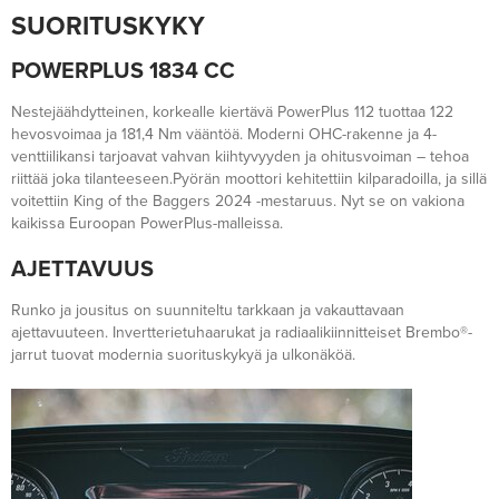
SUORITUSKYKY
POWERPLUS 1834 CC
Nestejäähdytteinen, korkealle kiertävä PowerPlus 112 tuottaa 122
hevosvoimaa ja 181,4 Nm vääntöä. Moderni OHC-rakenne ja 4-
venttiilikansi tarjoavat vahvan kiihtyvyyden ja ohitusvoiman – tehoa
riittää joka tilanteeseen.Pyörän moottori kehitettiin kilparadoilla, ja sillä
voitettiin King of the Baggers 2024 -mestaruus. Nyt se on vakiona
kaikissa Euroopan PowerPlus-malleissa.
AJETTAVUUS
Runko ja jousitus on suunniteltu tarkkaan ja vakauttavaan
ajettavuuteen. Invertterietuhaarukat ja radiaalikiinnitteiset Brembo®-
jarrut tuovat modernia suorituskykyä ja ulkonäköä.