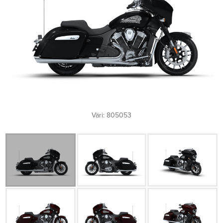
Väri: 805053