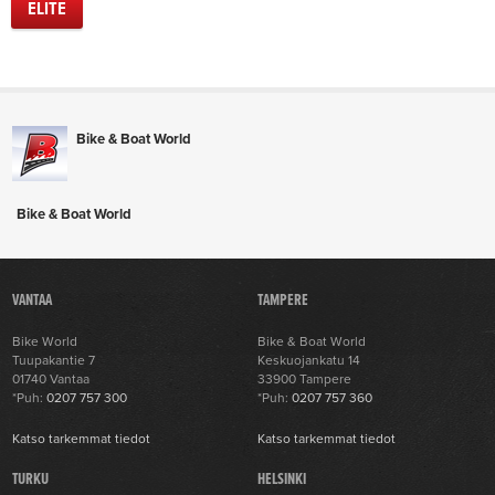
ELITE
Bike & Boat World
Bike & Boat World
VANTAA
TAMPERE
Bike World
Bike & Boat World
Tuupakantie 7
Keskuojankatu 14
01740 Vantaa
33900 Tampere
*Puh:
0207 757 300
*Puh:
0207 757 360
Katso tarkemmat tiedot
Katso tarkemmat tiedot
TURKU
HELSINKI