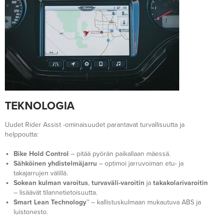
TEKNOLOGIA
Uudet Rider Assist -ominaisuudet parantavat turvallisuutta ja
helppoutta:
Bike Hold Control
– pitää pyörän paikallaan mäessä.
Sähköinen yhdistelmäjarru
– optimoi jarruvoiman etu- ja
takajarrujen välillä.
Sokean kulman varoitus
,
turvaväli-varoitin
ja
takakolarivaroitin
– lisäävät tilannetietoisuutta.
Smart Lean Technology™
– kallistuskulmaan mukautuva ABS ja
luistonesto.