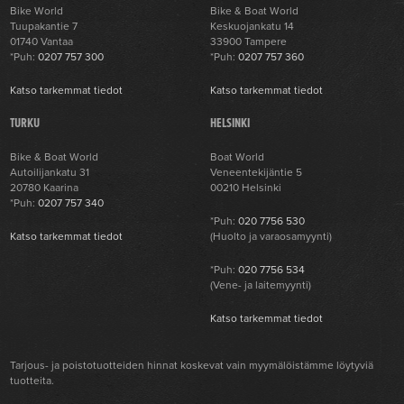
Bike World
Bike & Boat World
Tuupakantie 7
Keskuojankatu 14
01740 Vantaa
33900 Tampere
*Puh:
0207 757 300
*Puh:
0207 757 360
Katso tarkemmat tiedot
Katso tarkemmat tiedot
TURKU
HELSINKI
Bike & Boat World
Boat World
Autoilijankatu 31
Veneentekijäntie 5
20780 Kaarina
00210 Helsinki
*Puh:
0207 757 340
*Puh:
020 7756 530
Katso tarkemmat tiedot
(Huolto ja varaosamyynti)
*Puh:
020 7756 534
(Vene- ja laitemyynti)
Katso tarkemmat tiedot
Tarjous- ja poistotuotteiden hinnat koskevat vain myymälöistämme löytyviä
tuotteita.