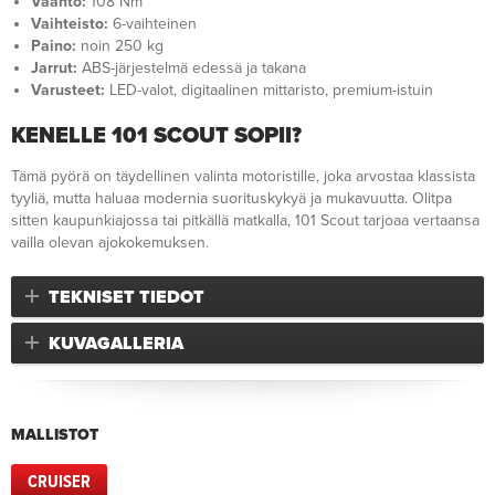
Vääntö:
108 Nm
Vaihteisto:
6-vaihteinen
Paino:
noin 250 kg
Jarrut:
ABS-järjestelmä edessä ja takana
Varusteet:
LED-valot, digitaalinen mittaristo, premium-istuin
KENELLE 101 SCOUT SOPII?
Tämä pyörä on täydellinen valinta motoristille, joka arvostaa klassista
tyyliä, mutta haluaa modernia suorituskykyä ja mukavuutta. Olitpa
sitten kaupunkiajossa tai pitkällä matkalla, 101 Scout tarjoaa vertaansa
vailla olevan ajokokemuksen.
TEKNISET TIEDOT
KUVAGALLERIA
MALLISTOT
CRUISER