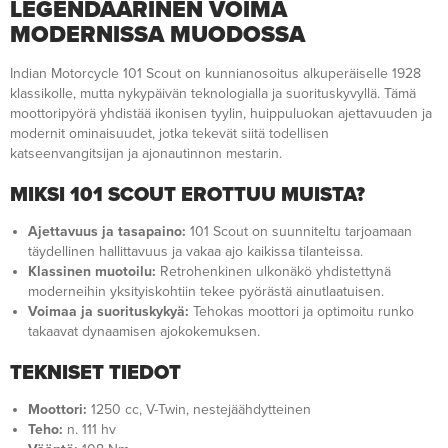
LEGENDAARINEN VOIMA
MODERNISSA MUODOSSA
Indian Motorcycle 101 Scout on kunnianosoitus alkuperäiselle 1928
klassikolle, mutta nykypäivän teknologialla ja suorituskyvyllä. Tämä
moottoripyörä yhdistää ikonisen tyylin, huippuluokan ajettavuuden ja
modernit ominaisuudet, jotka tekevät siitä todellisen
katseenvangitsijan ja ajonautinnon mestarin.
MIKSI 101 SCOUT EROTTUU MUISTA?
Ajettavuus ja tasapaino:
101 Scout on suunniteltu tarjoamaan
täydellinen hallittavuus ja vakaa ajo kaikissa tilanteissa.
Klassinen muotoilu:
Retrohenkinen ulkonäkö yhdistettynä
moderneihin yksityiskohtiin tekee pyörästä ainutlaatuisen.
Voimaa ja suorituskykyä:
Tehokas moottori ja optimoitu runko
takaavat dynaamisen ajokokemuksen.
TEKNISET TIEDOT
Moottori:
1250 cc, V-Twin, nestejäähdytteinen
Teho:
n. 111 hv