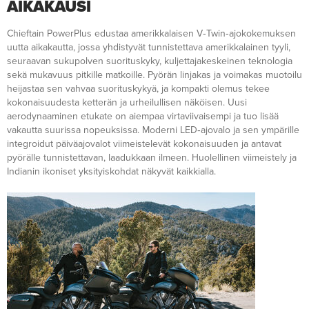
AIKAKAUSI
Chieftain PowerPlus edustaa amerikkalaisen V‑Twin‑ajokokemuksen
uutta aikakautta, jossa yhdistyvät tunnistettava amerikkalainen tyyli,
seuraavan sukupolven suorituskyky, kuljettajakeskeinen teknologia
sekä mukavuus pitkille matkoille. Pyörän linjakas ja voimakas muotoilu
heijastaa sen vahvaa suorituskykyä, ja kompakti olemus tekee
kokonaisuudesta ketterän ja urheilullisen näköisen. Uusi
aerodynaaminen etukate on aiempaa virtaviivaisempi ja tuo lisää
vakautta suurissa nopeuksissa. Moderni LED‑ajovalo ja sen ympärille
integroidut päiväajovalot viimeistelevät kokonaisuuden ja antavat
pyörälle tunnistettavan, laadukkaan ilmeen. Huolellinen viimeistely ja
Indianin ikoniset yksityiskohdat näkyvät kaikkialla.