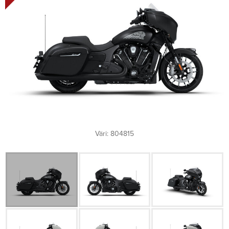
Väri: 804815