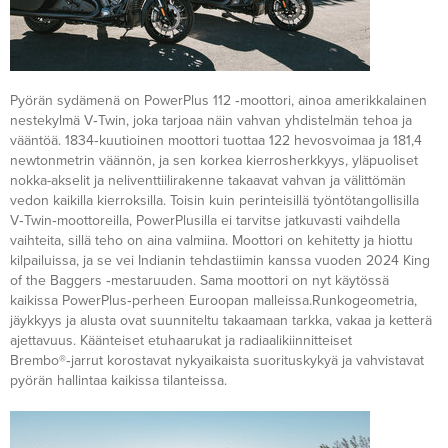
Pyörän sydämenä on PowerPlus 112 ‑moottori, ainoa amerikkalainen
nestekylmä V‑Twin, joka tarjoaa näin vahvan yhdistelmän tehoa ja
vääntöä. 1834‑kuutioinen moottori tuottaa 122 hevosvoimaa ja 181,4
newtonmetrin väännön, ja sen korkea kierrosherkkyys, yläpuoliset
nokka-akselit ja neliventtiilirakenne takaavat vahvan ja välittömän
vedon kaikilla kierroksilla. Toisin kuin perinteisillä työntötangollisilla
V‑Twin‑moottoreilla, PowerPlusilla ei tarvitse jatkuvasti vaihdella
vaihteita, sillä teho on aina valmiina. Moottori on kehitetty ja hiottu
kilpailuissa, ja se vei Indianin tehdastiimin kanssa vuoden 2024 King
of the Baggers ‑mestaruuden. Sama moottori on nyt käytössä
kaikissa PowerPlus‑perheen Euroopan malleissa.Runkogeometria,
jäykkyys ja alusta ovat suunniteltu takaamaan tarkka, vakaa ja ketterä
ajettavuus. Käänteiset etuhaarukat ja radiaalikiinnitteiset
Brembo®‑jarrut korostavat nykyaikaista suorituskykyä ja vahvistavat
pyörän hallintaa kaikissa tilanteissa.