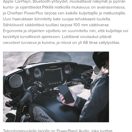
Apple CarPlayn, Bluetooth-yhteydet, muokattavat näkymät ja pyörän
kunto- ja sijaintitiedot.Pitkillä matkoilla mukavuus on avainasemassa,
ja Chieftain PowerPlus tarjoaa sen kaikille kuljettajille ja matkustajille.
Uusi haarukkaan kiinnitetty kate suojaa tehokkaasti tuulelta.
Sähköisesti säädettävä tuulilasi tarjoaa 100 mm säätövaraa.
Ergonomia ja ohjainten sijoittelu on suunniteltu niin, että kuljettaja voi
keskittyä turvallisesti ajamiseen. Lukittavat sivulaukut pitävät
varusteet turvassa ja kuivina, ja niissä on yli 68 litraa säilytystilaa.
Teknologiapuolella tarjolla on PowerBand Audio, joka tuottaa