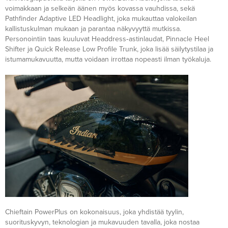
voimakkaan ja selkeän äänen myös kovassa vauhdissa, sekä
Pathfinder Adaptive LED Headlight, joka mukauttaa valokeilan
kallistuskulman mukaan ja parantaa näkyvyyttä mutkissa.
Personointiin taas kuuluvat Headdress‑astinlaudat, Pinnacle Heel
Shifter ja Quick Release Low Profile Trunk, joka lisää säilytystilaa ja
istumamukavuutta, mutta voidaan irrottaa nopeasti ilman työkaluja.
Chieftain PowerPlus on kokonaisuus, joka yhdistää tyylin,
suorituskyvyn, teknologian ja mukavuuden tavalla, joka nostaa