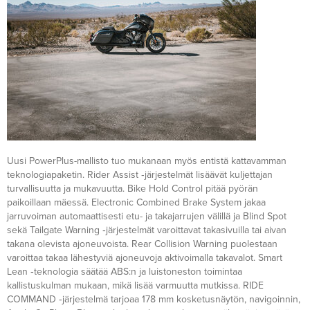
Uusi PowerPlus-mallisto tuo mukanaan myös entistä kattavamman
teknologiapaketin. Rider Assist ‑järjestelmät lisäävät kuljettajan
turvallisuutta ja mukavuutta. Bike Hold Control pitää pyörän
paikoillaan mäessä. Electronic Combined Brake System jakaa
jarruvoiman automaattisesti etu- ja takajarrujen välillä ja Blind Spot
sekä Tailgate Warning ‑järjestelmät varoittavat takasivuilla tai aivan
takana olevista ajoneuvoista. Rear Collision Warning puolestaan
varoittaa takaa lähestyviä ajoneuvoja aktivoimalla takavalot. Smart
Lean ‑teknologia säätää ABS:n ja luistoneston toimintaa
kallistuskulman mukaan, mikä lisää varmuutta mutkissa. RIDE
COMMAND ‑järjestelmä tarjoaa 178 mm kosketusnäytön, navigoinnin,