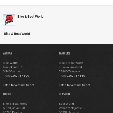
Bike & Boat World
Bike & Boat World
VANTAA
TAMPERE
Bike World
Bike & Boat World
Tuupakantie 7
Keskuojankatu 14
01740 Vantaa
33900 Tampere
*Puh:
0207 757 300
*Puh:
0207 757 360
Katso tarkemmat tiedot
Katso tarkemmat tiedot
TURKU
HELSINKI
Bike & Boat World
Boat World
Autoilijankatu 31
Veneentekijäntie 5
20780 Kaarina
00210 Helsinki