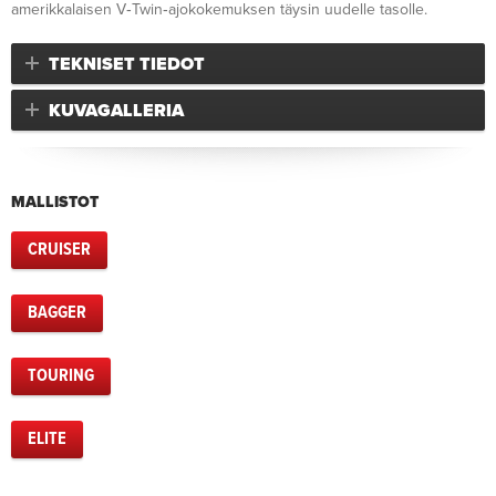
amerikkalaisen V‑Twin‑ajokokemuksen täysin uudelle tasolle.
TEKNISET TIEDOT
KUVAGALLERIA
MALLISTOT
CRUISER
BAGGER
TOURING
ELITE