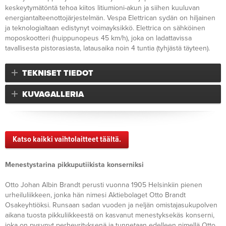
keskeytymätöntä tehoa kiitos litiumioni-akun ja siihen kuuluvan
energiantalteenottojärjestelmän. Vespa Elettrican sydän on hiljainen
ja teknologialtaan edistynyt voimayksikkö. Elettrica on sähköinen
moposkootteri (huippunopeus 45 km/h), joka on ladattavissa
tavallisesta pistorasiasta, latausaika noin 4 tuntia (tyhjästä täyteen).
TEKNISET TIEDOT
KUVAGALLERIA
Katso kaikki vaihtolaitteet täältä.
Menestystarina pikkuputiikista konserniksi
Otto Johan Albin Brandt perusti vuonna 1905 Helsinkiin pienen
urheiluliikkeen, jonka hän nimesi Aktiebolaget Otto Brandt
Osakeyhtiöksi. Runsaan sadan vuoden ja neljän omistajasukupolven
aikana tuosta pikkuliikkeestä on kasvanut menestyksekäs konserni,
joka on pysynyt perheyrityksenä ja tunnetaan edelleen nimellä Otto