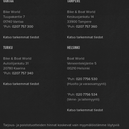
VANTAA
TAMPERE
Bike World
Bike & Boat World
Tuupakantie 7
Keskuojankatu 14
01740 Vantaa
33900 Tampere
*Puh:
0207 757 300
*Puh:
0207 757 360
Katso tarkemmat tiedot
Katso tarkemmat tiedot
TURKU
HELSINKI
Bike & Boat World
Boat World
Autoilijankatu 31
Veneentekijäntie 5
20780 Kaarina
00210 Helsinki
*Puh:
0207 757 340
*Puh:
020 7756 530
Katso tarkemmat tiedot
(Huolto ja varaosamyynti)
*Puh:
020 7756 534
(Vene- ja laitemyynti)
Katso tarkemmat tiedot
Tarjous- ja poistotuotteiden hinnat koskevat vain myymälöistämme löytyviä