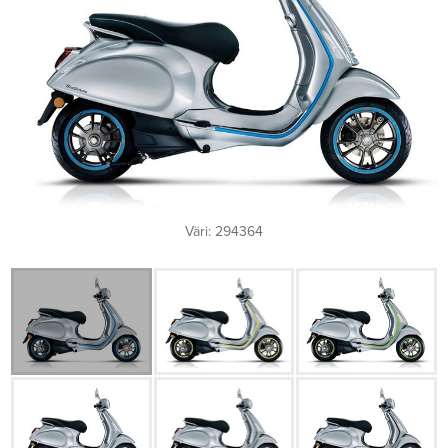
Väri: 294364