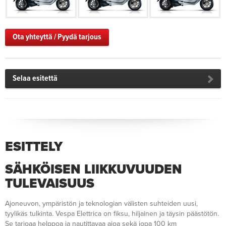
Ota yhteyttä / Pyydä tarjous
Selaa esitettä
ESITTELY
SÄHKÖISEN LIIKKUVUUDEN
TULEVAISUUS
Ajoneuvon, ympäristön ja teknologian välisten suhteiden uusi,
tyylikäs tulkinta. Vespa Elettrica on fiksu, hiljainen ja täysin päästötön.
Se tarjoaa helppoa ja nautittavaa ajoa sekä jopa 100 km