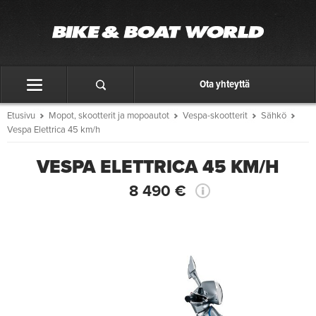
Ota yhteyttä
Etusivu
Mopot, skootterit ja mopoautot
Vespa-skootterit
Sähkö
Vespa Elettrica 45 km/h
VESPA ELETTRICA 45 KM/H
8 490 €