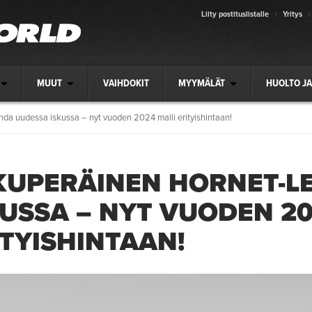
Liity postituslistalle
|
Yritys
|
MUUT
VAIHDOKIT
MYYMÄLÄT
HUOLTO JA
da uudessa iskussa – nyt vuoden 2024 malli erityishintaan!
KUPERÄINEN HORNET-L
KUSSA – NYT VUODEN 20
ITYISHINTAAN!