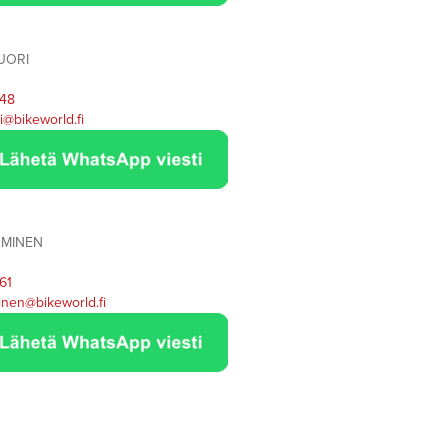
UORI
48
i@bikeworld.fi
OMINEN
61
inen@bikeworld.fi