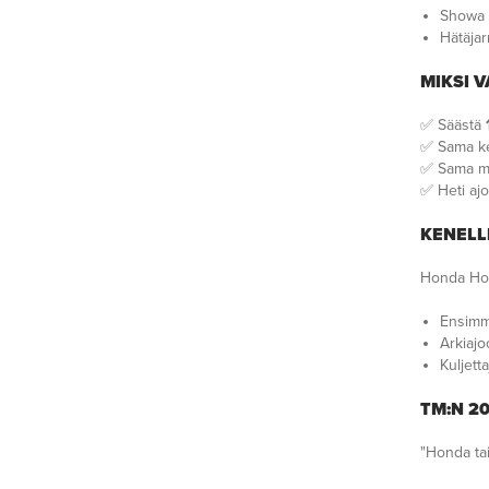
Showa 
Hätäjar
MIKSI V
✅ Säästä
✅ Sama ke
✅ Sama mo
✅ Heti ajo
KENELL
Honda Horn
Ensimmä
Arkiajo
Kuljett
TM:N 20
"Honda tai