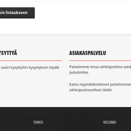
sin listaukseen
YSYTTYÄ
ASIAKASPALVELU
Palvelemme sinua sähköpostitse sek
usein kysyttyihin kysymyksiin löydät
puhelimitse.
Katso myymäläkohtaiset puhelinnume
sähköpostiosoitteet täältä
TURKU
HELSINKI