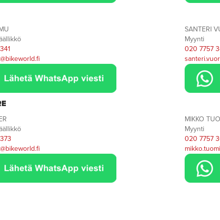
OMU
SANTERI V
ällikkö
Myynti
341
020 7757 3
@bikeworld.fi
santeri.vuor
RE
ER
MIKKO TU
ällikkö
Myynti
 373
020 7757 3
@bikeworld.fi
mikko.tuom