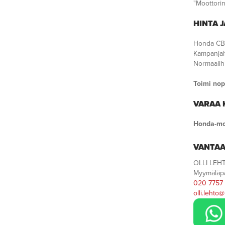
"Moottorin
HINTA 
Honda CB
Kampanjah
Normaalihi
Toimi nop
VARAA 
Honda-moo
VANTA
OLLI LEH
Myymäläpä
020 7757
olli.lehto@