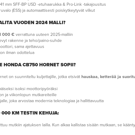
41 mm SFF-BP USD -etuhaarukka & Pro-Link -takajousitus
ruvalo (ESS) ja automaattisesti poiskytkeytyvät vilkut
ALITA VUODEN 2024 MALLI?
1 000 €
verrattuna uuteen 2025-malliin
vyt rakenne ja teho/paino-suhde
ottori, sama ajettavuus
on ilman odottelua
E HONDA CB750 HORNET SOPII?
et on suunniteltu kuljettajille, jotka etsivät
hauskaa, ketterää ja suorit
iseksi isoksi moottoripyöräksi
on ja viikonlopun mutkareiteille
ajalle, joka arvostaa modernia teknologiaa ja hallittavuutta
 000 KM TESTIN KEHUJA:
ttuu mutkiin ajatuksen lailla. Kun alkaa kallistaa sisään mutkaan, se käänty