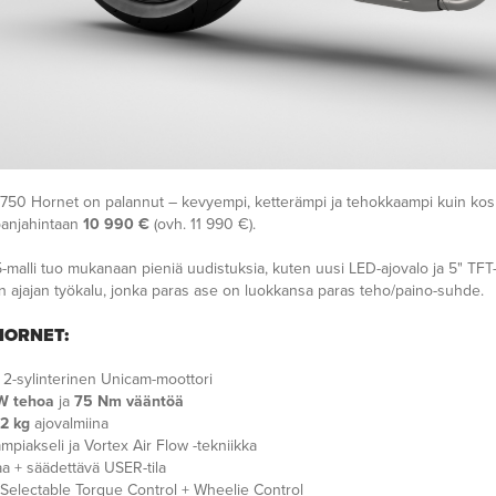
50 Hornet on palannut – kevyempi, ketterämpi ja tehokkaampi kuin kos
panjahintaan
10 990 €
(ovh. 11 990 €).
malli tuo mukanaan pieniä uudistuksia, kuten uusi LED-ajovalo ja 5" TFT-
n ajajan työkalu, jonka paras ase on luokkansa paras teho/paino-suhde.
HORNET:
2-sylinterinen Unicam-moottori
W tehoa
ja
75 Nm vääntöä
2 kg
ajovalmiina
mpiakseli ja Vortex Air Flow -tekniikka
laa + säädettävä USER-tila
Selectable Torque Control + Wheelie Control