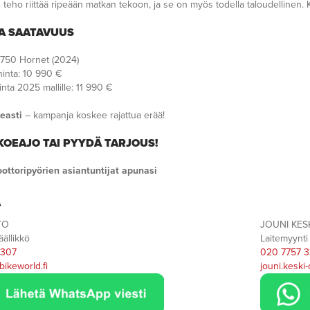
 teho riittää ripeään matkan tekoon, ja se on myös todella taloudellinen. K
JA SAATAVUUS
750 Hornet (2024)
inta: 10 990 €
nta 2025 mallille: 11 990 €
easti
– kampanja koskee rajattua erää!
KOEAJO TAI PYYDÄ TARJOUS!
ttoripyörien asiantuntijat apunasi
A
TO
JOUNI KES
ällikkö
Laitemyynti
 307
020 7757 3
bikeworld.fi
jouni.keski-