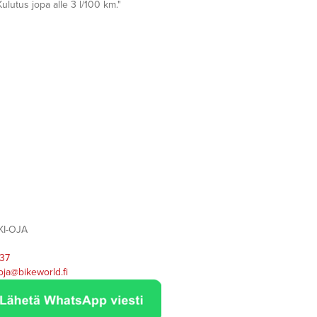
ulutus jopa alle 3 l/100 km."
KI-OJA
37
oja@bikeworld.fi