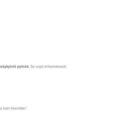
uskykyistä pyörää
. Se sopii erinomaisesti:
y kuin itsestään."