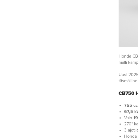
Honda CB7
malli kam
Uusi 2025-
täsmälline
CB750 
755 cc
67,5 k
Vain
19
270° ka
3 ajoti
Honda 