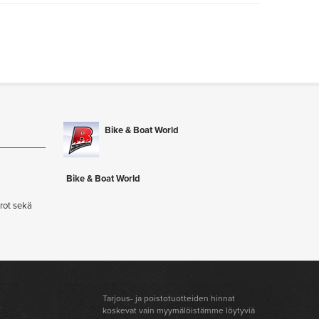
Bike & Boat World
ä
Bike & Boat World
rot sekä
Tarjous- ja poistotuotteiden hinnat
koskevat vain myymälöistämme löytyviä