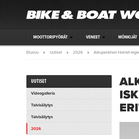
MOOTTORIPYÖRÄT
VENEET
MÖNKIJÄT
Etusivu
Uutiset
2026
Alkuperäinen Hornet-legen
AL
UUTISET
IS
Videogalleria
ER
Talvisäilytys
Talvisäilytys
2026