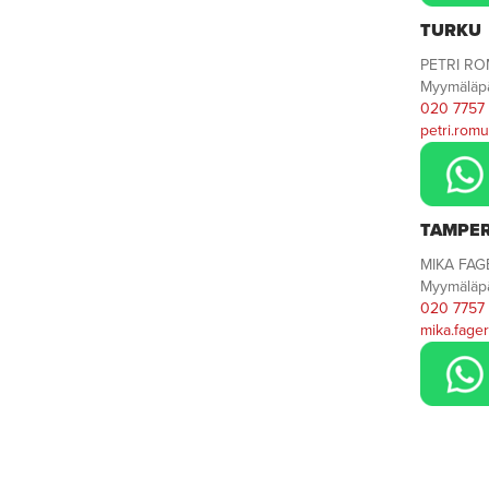
TURKU
PETRI R
Myymäläpä
020 7757 
petri.romu
TAMPE
MIKA FAG
Myymäläpä
020 7757
mika.fager