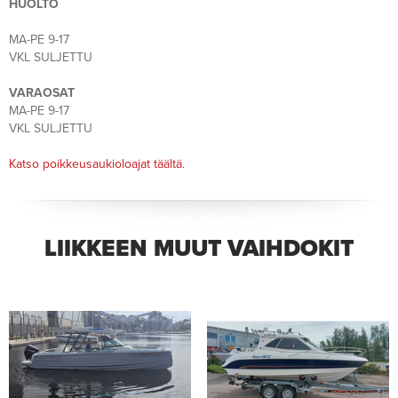
HUOLTO
MA-PE 9-17
VKL SULJETTU
VARAOSAT
MA-PE 9-17
VKL SULJETTU
Katso poikkeusaukioloajat täältä.
LIIKKEEN MUUT VAIHDOKIT