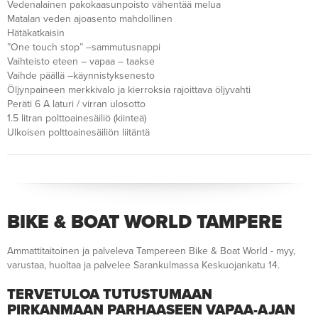
Vedenalainen pakokaasunpoisto vähentää melua
Matalan veden ajoasento mahdollinen
Hätäkatkaisin
”One touch stop” –sammutusnappi
Vaihteisto eteen – vapaa – taakse
Vaihde päällä –käynnistyksenesto
Öljynpaineen merkkivalo ja kierroksia rajoittava öljyvahti
Peräti 6 A laturi / virran ulosotto
1.5 litran polttoainesäiliö (kiinteä)
Ulkoisen polttoainesäiliön liitäntä
BIKE & BOAT WORLD TAMPERE
Ammattitaitoinen ja palveleva Tampereen Bike & Boat World - myy,
varustaa, huoltaa ja palvelee Sarankulmassa Keskuojankatu 14.
TERVETULOA TUTUSTUMAAN
PIRKANMAAN PARHAASEEN VAPAA-AJAN