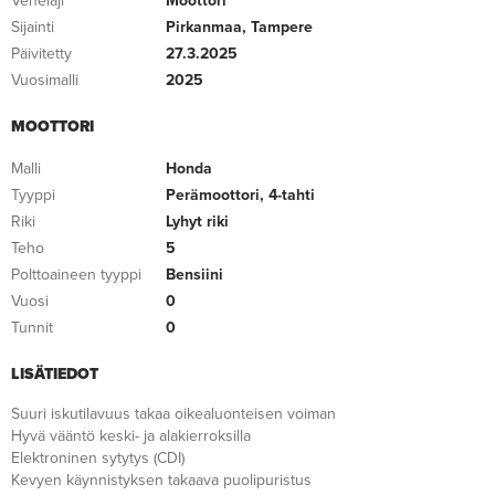
Venelaji
Moottori
Sijainti
Pirkanmaa, Tampere
Päivitetty
27.3.2025
Vuosimalli
2025
MOOTTORI
Malli
Honda
Tyyppi
Perämoottori, 4-tahti
Riki
Lyhyt riki
Teho
5
Polttoaineen tyyppi
Bensiini
Vuosi
0
Tunnit
0
LISÄTIEDOT
Suuri iskutilavuus takaa oikealuonteisen voiman
Hyvä vääntö keski- ja alakierroksilla
Elektroninen sytytys (CDI)
Kevyen käynnistyksen takaava puolipuristus