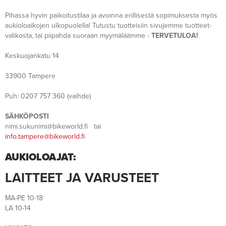
Pihassa hyvin paikoitustilaa ja avoinna erillisestä sopimuksesta myös
aukioloaikojen ulkopuolella! Tutustu tuotteisiin sivujemme tuotteet-
valikosta, tai piipahda suoraan myymäläämme -
TERVETULOA!
Keskuojankatu 14
33900 Tampere
Puh: 0207 757 360 (vaihde)
SÄHKÖPOSTI
nimi.sukunimi@bikeworld.fi
tai
info.tampere@bikeworld.fi
AUKIOLOAJAT:
LAITTEET JA VARUSTEET
MA-PE 10-18
LA 10-14