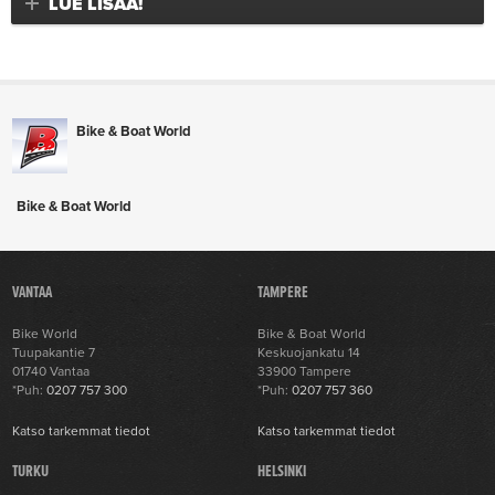
LUE LISÄÄ!
Bike & Boat World
Bike & Boat World
VANTAA
TAMPERE
Bike World
Bike & Boat World
Tuupakantie 7
Keskuojankatu 14
01740 Vantaa
33900 Tampere
*Puh:
0207 757 300
*Puh:
0207 757 360
Katso tarkemmat tiedot
Katso tarkemmat tiedot
TURKU
HELSINKI