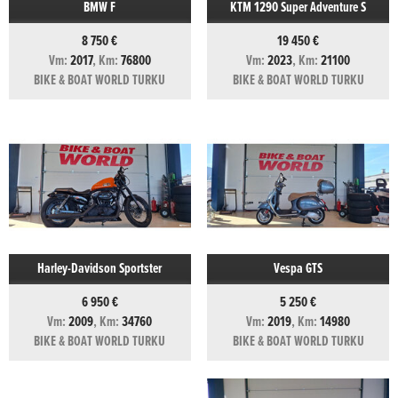
BMW F
KTM 1290 Super Adventure S
8 750 €
19 450 €
Vm:
2017
, Km:
76800
Vm:
2023
, Km:
21100
BIKE & BOAT WORLD TURKU
BIKE & BOAT WORLD TURKU
Harley-Davidson Sportster
Vespa GTS
6 950 €
5 250 €
Vm:
2009
, Km:
34760
Vm:
2019
, Km:
14980
BIKE & BOAT WORLD TURKU
BIKE & BOAT WORLD TURKU