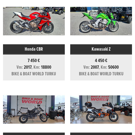
Honda CBR
Kawasaki Z
7 450 €
4 450 €
Vm:
2017
, Km:
18800
Vm:
2007
, Km:
50600
BIKE & BOAT WORLD TURKU
BIKE & BOAT WORLD TURKU