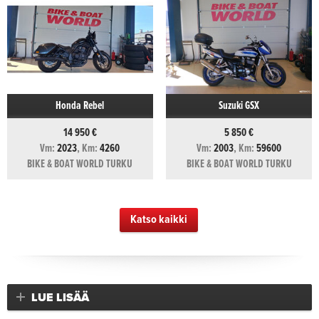
Honda Rebel
Suzuki GSX
14 950 €
5 850 €
Vm:
2023
, Km:
4260
Vm:
2003
, Km:
59600
BIKE & BOAT WORLD TURKU
BIKE & BOAT WORLD TURKU
Katso kaikki
LUE LISÄÄ