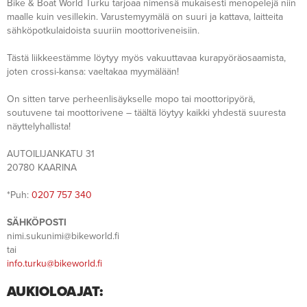
Bike & Boat World Turku tarjoaa nimensä mukaisesti menopelejä niin
maalle kuin vesillekin. Varustemyymälä on suuri ja kattava, laitteita
sähköpotkulaidoista suuriin moottoriveneisiin.
Tästä liikkeestämme löytyy myös vakuuttavaa kurapyöräosaamista,
joten crossi-kansa: vaeltakaa myymälään!
On sitten tarve perheenlisäykselle mopo tai moottoripyörä,
soutuvene tai moottorivene – täältä löytyy kaikki yhdestä suuresta
näyttelyhallista!
AUTOILIJANKATU 31
20780 KAARINA
*Puh:
0207 757 340
SÄHKÖPOSTI
nimi.sukunimi@bikeworld.fi
tai
info.turku@bikeworld.fi
AUKIOLOAJAT: