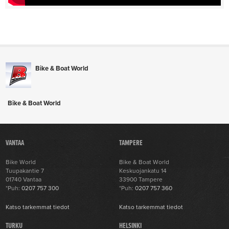
Bike & Boat World
Bike & Boat World
VANTAA
TAMPERE
Bike World
Bike & Boat World
Tuupakantie 7
Keskuojankatu 14
01740 Vantaa
33900 Tampere
*Puh:
0207 757 300
*Puh:
0207 757 360
Katso tarkemmat tiedot
Katso tarkemmat tiedot
TURKU
HELSINKI