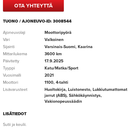
OTA YHTEYTTÄ
TUONO / AJONEUVO-ID: 3008544
Ajoneuvolaji
Moottoripyörä
Väri
Valkoinen
Sijainti
Varsinais-Suomi, Kaarina
Mittarilukema
3600 km
Päivitetty
17.9.2025
Tyyppi
Katu/Matka/Sport
Vuosimalli
2021
Moottori
1100, 4-tahti
Lisävarusteet
Huoltokirja, Luistonesto, Lukkiutumattomat
jarrut (ABS), Sähkökäynnistys,
Vakionopeussäädin
LISÄTIEDOT
Sutii ja keulii.