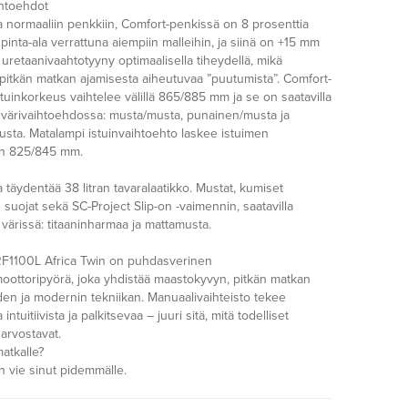
htoehdot
a normaaliin penkkiin, Comfort-penkissä on 8 prosenttia
inta-ala verrattuna aiempiin malleihin, ja siinä on +15 mm
uretaanivaahtotyyny optimaalisella tiheydellä, mikä
pitkän matkan ajamisesta aiheutuvaa ”puutumista”. Comfort-
stuinkorkeus vaihtelee välillä 865/885 mm ja se on saatavilla
värivaihtoehdossa: musta/musta, punainen/musta ja
usta. Matalampi istuinvaihtoehto laskee istuimen
n 825/845 mm.
 täydentää 38 litran tavaralaatikko. Mustat, kumiset
 suojat sekä SC-Project Slip-on -vaimennin, saatavilla
värissä: titaaninharmaa ja mattamusta.
F1100L Africa Twin on puhdasverinen
moottoripyörä, joka yhdistää maastokyvyn, pitkän matkan
n ja modernin tekniikan. Manuaalivaihteisto tekee
intuitiivista ja palkitsevaa – juuri sitä, mitä todelliset
 arvostavat.
atkalle?
n vie sinut pidemmälle.