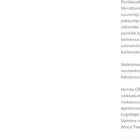
Penkkivai
Verrattun
suurempi p
paksumpi 
vähentää 
penkillä i
kolmessa 
sininen/m
korkeude
Valikoimaa
sivutankin
kahdessa 
Honda CR
seikkailu
mukavuude
ajamisesta 
kuljettajat
Valmiina m
Africa Twi