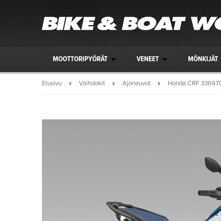
MOOTTORIPYÖRÄT
VENEET
MÖNKIJÄT
Etusivu
Vaihdokit
Ajoneuvot
Honda CRF 33697