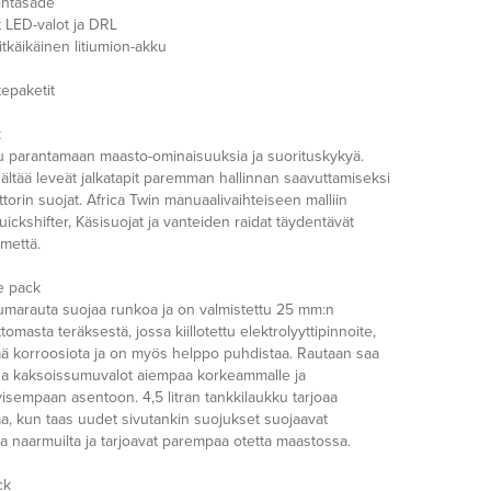
mintasäde
 LED-valot ja DRL
itkäikäinen litiumion-akku
tepaketit
k
tu parantamaan maasto-ominaisuuksia ja suorituskykyä.
sältää leveät jalkatapit paremman hallinnan saavuttamiseksi
orin suojat. Africa Twin manuaalivaihteiseen malliin
uickshifter, Käsisuojat ja vanteiden raidat täydentävät
mettä.
e pack
umarauta suojaa runkoa ja on valmistettu 25 mm:n
omasta teräksestä, jossa kiillotettu elektrolyyttipinnoite,
ää korroosiota ja on myös helppo puhdistaa. Rautaan saa
a kaksoissumuvalot aiempaa korkeammalle ja
isempaan asentoon. 4,5 litran tankkilaukku tarjoaa
laa, kun taas uudet sivutankin suojukset suojaavat
a naarmuilta ja tarjoavat parempaa otetta maastossa.
ck