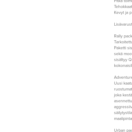
Pitkä toi
Tehokkaat
Kevyt ja p
Lisävarus
Rally pac
Tarkoitet
Paketti si
sekä moott
sisältyy Q
kokonaisil
Adventur
Uusi kaat
ruostumatt
joka kest
asennettu
aggressiiv
säilytysti
maalipinta
Urban pa