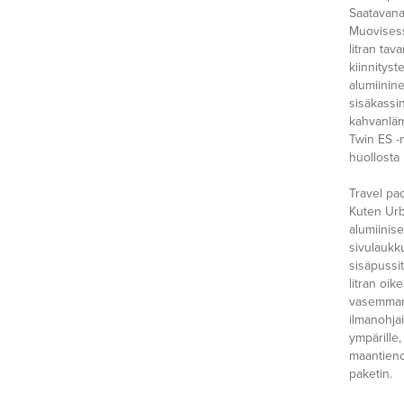
Saatavana
Muovisess
litran tav
kiinnityst
alumiinine
sisäkassin
kahvanläm
Twin ES -
huollosta
Travel pa
Kuten Urb
alumiinise
sivulaukku
sisäpussit
litran oik
vasemman 
ilmanohjai
ympärille,
maantieno
paketin.