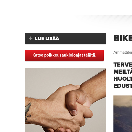
BIK
LUE LISÄÄ
Ammattitai
Katso poikkeusaukioloajat täältä.
TERVE
MEILT
HUOLT
EDUST