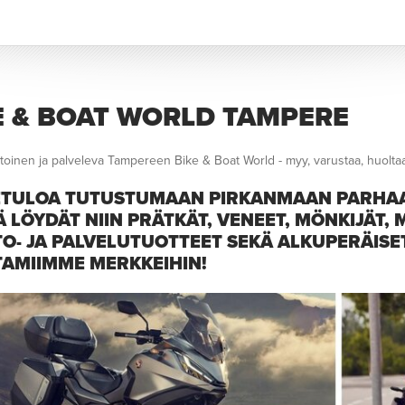
E & BOAT WORLD TAMPERE
toinen ja palveleva Tampereen Bike & Boat World - myy, varustaa, huolta
TULOA TUTUSTUMAAN PIRKANMAAN PARHAA
Ä LÖYDÄT NIIN PRÄTKÄT, VENEET, MÖNKIJÄT,
O- JA PALVELUTUOTTEET SEKÄ ALKUPERÄISET
AMIIMME MERKKEIHIN!