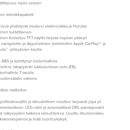
llittavuus myös seisten
en tekniikkapaketti
inissä yhdistyvät moderni elektroniikka ja Hondan
inen luotettavuus.
inen kosketus-TFT-näyttö tarjoaa nopean pääsyn
n, navigointiin ja älypuhelimen toimintoihin Apple CarPlay®- ja
uto™ -yhteyksien kautta.
ABS ja kehittynyt luistonhallinta
ontrol, takapyörän lukkiutumisen esto (EB)
onhallinta 7 tasolla
eudensäädin vakiona
itkiin matkoihin
n polttoainesäiliö ja taloudellinen moottori tarjoavat jopa yli
imintasäteen. LED-valot ja automaattiset DRL-päiväajovalot
at näkyvyyden kaikissa olosuhteissa. Uusittu litiumioniakku
kokonaispainoa ja lisää suorituskykyä.