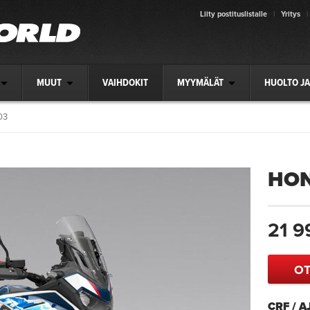
Liity postituslistalle
|
Yritys
|
MUUT
VAIHDOKIT
MYYMÄLÄT
HUOLTO JA
03
HON
21 9
OT
CRF / 