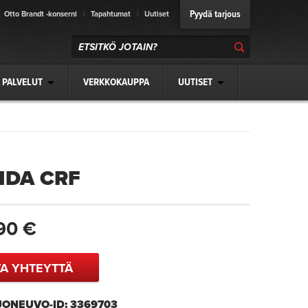
Pyydä tarjous
Otto Brandt -konserni
|
Tapahtumat
|
Uutiset
 PALVELUT
VERKKOKAUPPA
UUTISET
DA CRF
90 €
A YHTEYTTÄ
AJONEUVO-ID: 3369703