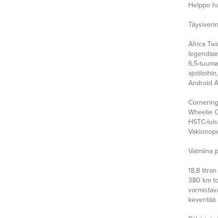
Helppo ha
Täysiverin
Africa Tw
legendaar
6,5-tuuma
ajotiloihi
Android A
Cornering 
Wheelie C
HSTC-luist
Vakionop
Valmiina p
18,8 litra
380 km to
varmistav
keventää 