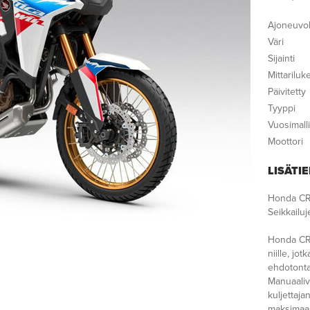
Ajoneuvol
Väri
Sijainti
Mittarilu
Päivitetty
Tyyppi
Vuosimalli
Moottori
LISÄTI
Honda CR
Seikkailuj
Honda CRF1
niille, jo
ehdotonta 
Manuaaliv
kuljettaja
maksimaal