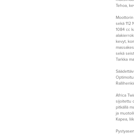
Tehoa, ke
Moottorin
sekä 112 
1084 cc k
alakierro
kevyt, ko
massakesk
sekä seist
Tarkka ma
Säädettävä
Optimoitu
Rallihenk
Africa Tw
sijoitett
pitkällä m
ja muotoil
Kapea, lii
Pystyasen