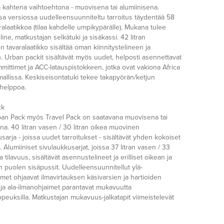
 kahtena vaihtoehtona - muovisena tai alumiinisena.
a versiossa uudelleensuunniteltu tarroitus täydentää 58
aralaatikkoa (tilaa kahdelle umpikypärälle). Mukana tulee
eline, matkustajan selkätuki ja sisäkassi. 42 litran
n tavaralaatikko sisältää oman kiinnitystelineen ja
. Urban packit sisältävät myös uudet, helposti asennettavat
mittimet ja ACC-latauspistokkeen, jotka ovat vakiona Africa
mallissa. Keskiseisontatuki tekee takapyörän/ketjun
 helppoa.
ck
an Pack myös Travel Pack on saatavana muovisena tai
na. 40 litran vasen / 30 litran oikea muovinen
sarja - joissa uudet tarroitukset - sisältävät yhden kokoiset
. Alumiiniset sivulaukkusarjat, joissa 37 litran vasen / 33
ea tilavuus, sisältävät asennustelineet ja erilliset oikean ja
puolen sisäpussit. Uudelleensuunnitellut ylä-
met ohjaavat ilmavirtauksen käsivarsien ja hartioiden
 ja ala-ilmanohjaimet parantavat mukavuutta
peuksilla. Matkustajan mukavuus-jalkatapit viimeistelevät