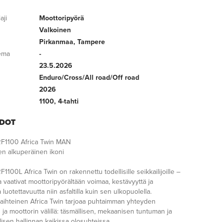
aji
Moottoripyörä
Valkoinen
Pirkanmaa, Tampere
kema
-
23.5.2026
Enduro/Cross/All road/Off road
2026
1100, 4-tahti
EDOT
F1100 Africa Twin MAN
en alkuperäinen ikoni
100L Africa Twin on rakennettu todellisille seikkailijoille –
tka vaativat moottoripyörältään voimaa, kestävyyttä ja
luotettavuutta niin asfaltilla kuin sen ulkopuolella.
aihteinen Africa Twin tarjoaa puhtaimman yhteyden
n ja moottorin välillä: täsmällisen, mekaanisen tuntuman ja
isen hallinnan kaikissa olosuhteissa.