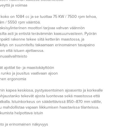
veyttä ja voimaa
 koko on 1084 cc ja se tuottaa 75 KW / 7500 rpm tehoa,
Nm / 5550 rpm vääntöä.
aksisylinterinen moottori tarjoaa vahvan väännön
ksilta asti ja entistä terävämmän kaasuunvasteen. Pyörän
mpakti rakenne tekee siitä ketterän maastossa, ja
itys on suunniteltu takaamaan erinomainen tasapaino
en että istuen ajettaessa.
nuaalivaihteisto
t ajotilat tie- ja maastokäyttöön
 runko ja jousitus vaativaan ajoon
inen ergonomia
inin kapea keskiosa, pystyasentoinen ajoasento ja korkealle
u ohjaustanko tekevät ajosta luontevaa sekä maastossa että
atkalla. Istuinkorkeus on säädettävissä 850–870 mm välille,
u mahdollistaa vapaan liikkumisen haastavissa tilanteissa.
kkumista helpottava istuin
to ja erinomainen näkyvyys