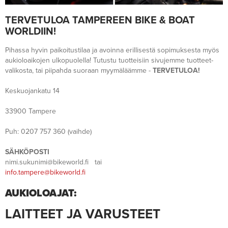
TERVETULOA TAMPEREEN BIKE & BOAT
WORLDIIN!
Pihassa hyvin paikoitustilaa ja avoinna erillisestä sopimuksesta myös
aukioloaikojen ulkopuolella! Tutustu tuotteisiin sivujemme tuotteet-
valikosta, tai piipahda suoraan myymäläämme -
TERVETULOA!
Keskuojankatu 14
33900 Tampere
Puh: 0207 757 360 (vaihde)
SÄHKÖPOSTI
nimi.sukunimi@bikeworld.fi
tai
info.tampere@bikeworld.fi
AUKIOLOAJAT:
LAITTEET JA VARUSTEET