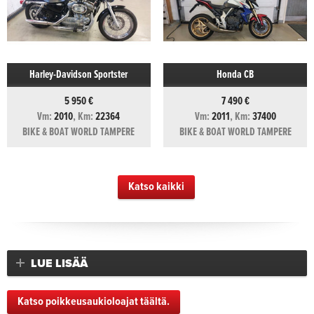
Harley-Davidson Sportster
Honda CB
5 950 €
7 490 €
Vm:
2010
, Km:
22364
Vm:
2011
, Km:
37400
BIKE & BOAT WORLD TAMPERE
BIKE & BOAT WORLD TAMPERE
Katso kaikki
LUE LISÄÄ
Katso poikkeusaukioloajat täältä.