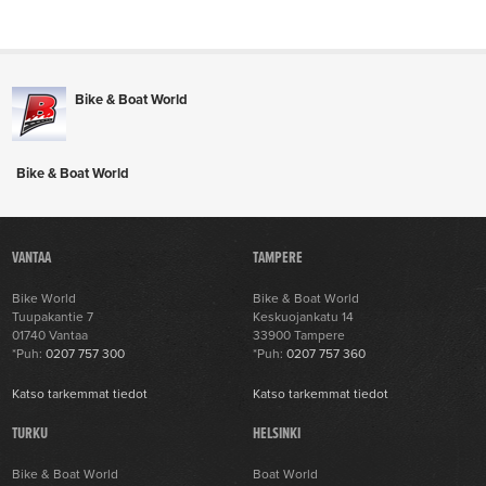
Bike & Boat World
Bike & Boat World
VANTAA
TAMPERE
Bike World
Bike & Boat World
Tuupakantie 7
Keskuojankatu 14
01740 Vantaa
33900 Tampere
*Puh:
0207 757 300
*Puh:
0207 757 360
Katso tarkemmat tiedot
Katso tarkemmat tiedot
TURKU
HELSINKI
Bike & Boat World
Boat World