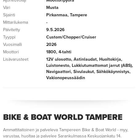
Ajoneuvolaji
Moottoripyörä
Väri
Musta
Sijainti
Pirkanmaa, Tampere
Mittarilukema
-
Päivitetty
9.5.2026
Tyyppi
Custom/Chopper/Cruiser
Vuosimalli
2026
Moottori
1800, 4-tahti
Lisävarusteet
12V ulosotto, Astinlaudat, Huoltokirja,
Luistonesto, Lukkiutumattomat jarrut (ABS),
Navigaattori, Sivulaukut, Sähkökäynnistys,
Vakionopeussäädin
BIKE & BOAT WORLD TAMPERE
Ammattitaitoinen ja palveleva Tampereen Bike & Boat World - myy,
varustaa, huoltaa ja palvelee Sarankulmassa Keskuojankatu 14.