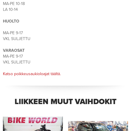
MA-PE 10-18
LA 10-14
HUOLTO
MA-PE 9-17
VKL SULJETTU
VARAOSAT
MA-PE 9-17
VKL SULJETTU
Katso poikkeusaukioloajat täältä.
LIIKKEEN MUUT VAIHDOKIT