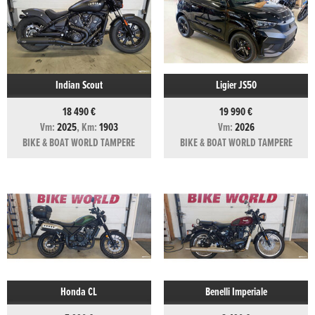
Indian Scout
Ligier JS50
18 490 €
19 990 €
Vm:
2025
, Km:
1903
Vm:
2026
BIKE & BOAT WORLD TAMPERE
BIKE & BOAT WORLD TAMPERE
Honda CL
Benelli Imperiale