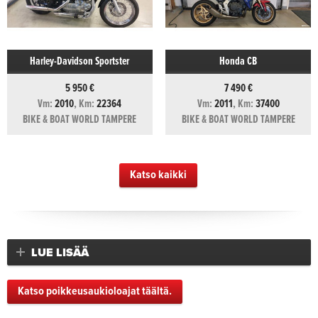
Harley-Davidson Sportster
Honda CB
5 950 €
7 490 €
Vm:
2010
, Km:
22364
Vm:
2011
, Km:
37400
BIKE & BOAT WORLD TAMPERE
BIKE & BOAT WORLD TAMPERE
Katso kaikki
LUE LISÄÄ
Katso poikkeusaukioloajat täältä.