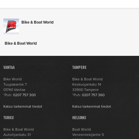
Bike & Boat World
Bike & Boat World
VANTAA
TAMPERE
Bike World
Bike & Boat World
Tuupakantie 7
Keskuojankatu 14
01740 Vantaa
33900 Tampere
*Puh:
0207 757 300
*Puh:
0207 757 360
Katso tarkemmat tiedot
Katso tarkemmat tiedot
TURKU
HELSINKI
Bike & Boat World
Boat World
Autoilijankatu 31
Veneentekijäntie 5