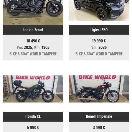
Indian Scout
Ligier JS50
18 490 €
19 990 €
Vm:
2025
, Km:
1903
Vm:
2026
BIKE & BOAT WORLD TAMPERE
BIKE & BOAT WORLD TAMPERE
Honda CL
Benelli Imperiale
5 990 €
3 490 €