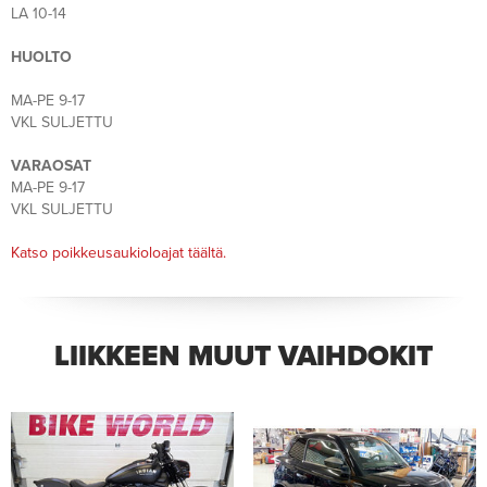
LA 10-14
HUOLTO
MA-PE 9-17
VKL SULJETTU
VARAOSAT
MA-PE 9-17
VKL SULJETTU
Katso poikkeusaukioloajat täältä.
LIIKKEEN MUUT VAIHDOKIT