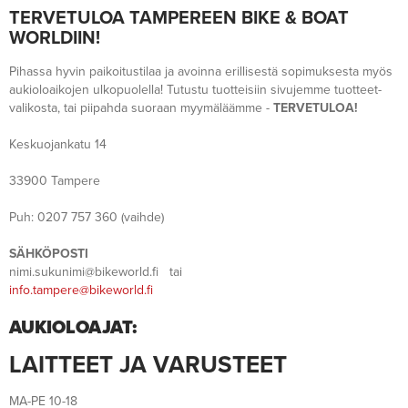
TERVETULOA TAMPEREEN BIKE & BOAT
WORLDIIN!
Pihassa hyvin paikoitustilaa ja avoinna erillisestä sopimuksesta myös
aukioloaikojen ulkopuolella! Tutustu tuotteisiin sivujemme tuotteet-
valikosta, tai piipahda suoraan myymäläämme -
TERVETULOA!
Keskuojankatu 14
33900 Tampere
Puh: 0207 757 360 (vaihde)
SÄHKÖPOSTI
nimi.sukunimi@bikeworld.fi
tai
info.tampere@bikeworld.fi
AUKIOLOAJAT:
LAITTEET JA VARUSTEET
MA-PE 10-18