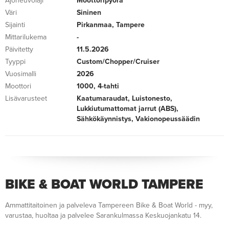
Ajoneuvolaji
Moottoripyörä
Väri
Sininen
Sijainti
Pirkanmaa, Tampere
Mittarilukema
-
Päivitetty
11.5.2026
Tyyppi
Custom/Chopper/Cruiser
Vuosimalli
2026
Moottori
1000, 4-tahti
Lisävarusteet
Kaatumaraudat, Luistonesto,
Lukkiutumattomat jarrut (ABS),
Sähkökäynnistys, Vakionopeussäädin
BIKE & BOAT WORLD TAMPERE
Ammattitaitoinen ja palveleva Tampereen Bike & Boat World - myy,
varustaa, huoltaa ja palvelee Sarankulmassa Keskuojankatu 14.