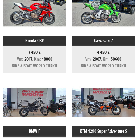
Honda CBR
Kawasaki Z
7 450 €
4 450 €
Vm:
2017
, Km:
18800
Vm:
2007
, Km:
50600
BIKE & BOAT WORLD TURKU
BIKE & BOAT WORLD TURKU
BMW F
KTM 1290 Super Adventure S