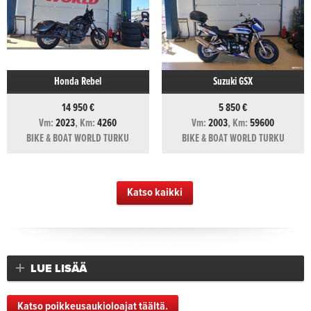
Honda Rebel
Suzuki GSX
14 950 €
5 850 €
Vm:
2023
, Km:
4260
Vm:
2003
, Km:
59600
BIKE & BOAT WORLD TURKU
BIKE & BOAT WORLD TURKU
Katso kaikki
LUE LISÄÄ
Katso poikkeusaukioloajat täältä.