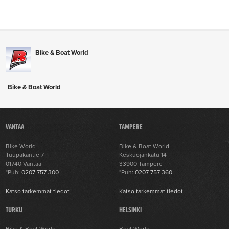
Bike & Boat World
Bike & Boat World
VANTAA
TAMPERE
Bike World
Bike & Boat World
Tuupakantie 7
Keskuojankatu 14
01740 Vantaa
33900 Tampere
*Puh:
0207 757 300
*Puh:
0207 757 360
Katso tarkemmat tiedot
Katso tarkemmat tiedot
TURKU
HELSINKI
Bike & Boat World
Boat World