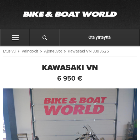
Ota yhteyttä
Etusivu
Vaihdokit
Ajoneuvot
Kawasaki VN 3393625
KAWASAKI VN
6 950 €