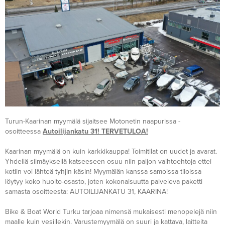
Turun-Kaarinan myymälä sijaitsee Motonetin naapurissa -
osoitteessa
Autoilijankatu 31! TERVETULOA!
Kaarinan myymälä on kuin karkkikauppa! Toimitilat on uudet ja avarat.
Yhdellä silmäyksellä katseeseen osuu niin paljon vaihtoehtoja ettei
kotiin voi lähteä tyhjin käsin! Myymälän kanssa samoissa tiloissa
löytyy koko huolto-osasto, joten kokonaisuutta palveleva paketti
samasta osoitteesta: AUTOILIJANKATU 31, KAARINA!
Bike & Boat World Turku tarjoaa nimensä mukaisesti menopelejä niin
maalle kuin vesillekin. Varustemyymälä on suuri ja kattava, laitteita