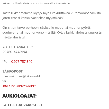
sähköpotkulaidoista suuriin moottoriveneisiin.
Tästä liikkeestämme löytyy myös vakuuttavaa kurapyöräosaamista,
joten crossi-kansa: vaeltakaa myymälään!
On sitten tarve perheenlisäykselle mopo tai moottoripyörä,
soutuvene tai moottorivene – täältä löytyy kaikki yhdestä suuresta
näyttelyhallista!
AUTOILIJANKATU 31
20780 KAARINA
*Puh:
0207 757 340
SÄHKÖPOSTI
nimi.sukunimi@bikeworld.fi
tai
info.turku@bikeworld.fi
AUKIOLOAJAT:
LAITTEET JA VARUSTEET