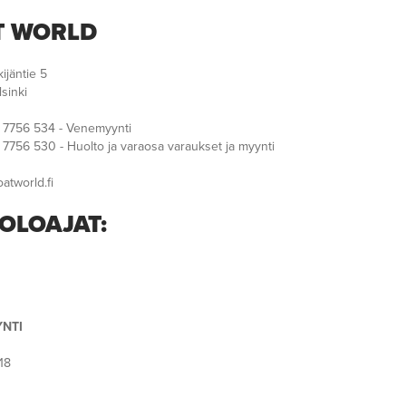
T WORLD
ijäntie 5
sinki
 7756 534 - Venemyynti
7756 530 - Huolto ja varaosa varaukset ja myynti
atworld.fi
OLOAJAT:
NTI
18