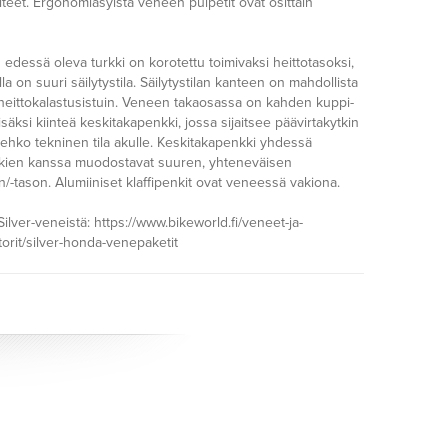
iteet. Ergonomiasyistä veneen pulpetit ovat osittain
 edessä oleva turkki on korotettu toimivaksi heittotasoksi,
alla on suuri säilytystila. Säilytystilan kanteen on mahdollista
ä heittokalastusistuin. Veneen takaosassa on kahden kuppi-
isäksi kiinteä keskitakapenkki, jossa sijaitsee päävirtakytkin
ehko tekninen tila akulle. Keskitakapenkki yhdessä
kkien kanssa muodostavat suuren, yhteneväisen
/-tason. Alumiiniset klaffipenkit ovat veneessä vakiona.
Silver-veneistä: https://www.bikeworld.fi/veneet-ja-
orit/silver-honda-venepaketit