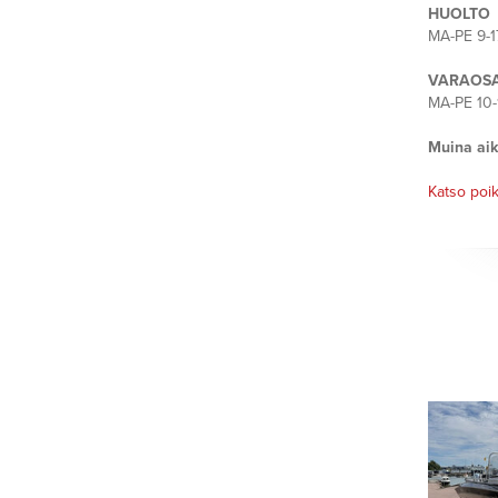
HUOLTO
MA-PE 9-1
VARAOS
MA-PE 10-
Muina aik
Katso poik