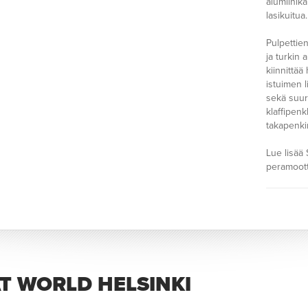
alumiinika
lasikuitua.
Pulpettien
ja turkin 
kiinnittä
istuimen l
sekä suur
klaffipen
takapenkin
Lue lisää 
peramoott
T WORLD HELSINKI