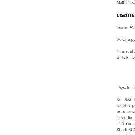
Mallin tie
LISÄTI
Faster 49
Soita ja p
Hinnat al
BF135 moot
Täysalumi
Kestävä t
todettu, 
perustana,
ja merikel
sisälaidat
Shark BRX