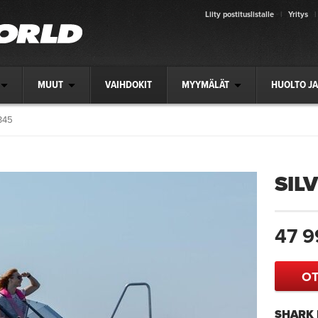
Liity postituslistalle
|
Yritys
|
MUUT
VAIHDOKIT
MYYMÄLÄT
HUOLTO JA
345
SIL
47 9
OT
SHARK 