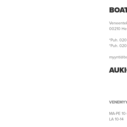
BOA
Veneentek
00210 Hel
*Puh. 020
*Puh. 020 
myynti@bo
AUKI
VENEMYY
MA-PE 10-
LA 10-14