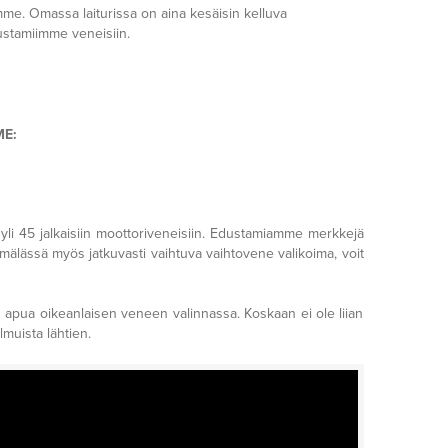
emme. Omassa laiturissa on aina kesäisin kelluva
dustamiimme veneisiin.
E:
yli 45 jalkaisiin moottoriveneisiin. Edustamiamme merkkejä
älässä myös jatkuvasti vaihtuva vaihtovene valikoima, voit
 apua oikeanlaisen veneen valinnassa. Koskaan ei ole liian
lmuista lähtien.