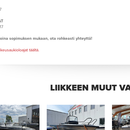
7
AT
17
oina sopimuksen mukaan, ota rohkeasti yhteyttä!
keusaukioloajat täältä.
LIIKKEEN MUUT V