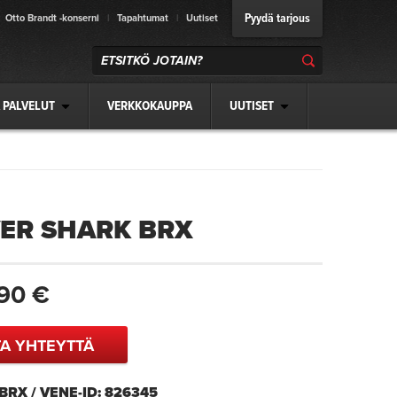
Pyydä tarjous
Otto Brandt -konserni
|
Tapahtumat
|
Uutiset
 PALVELUT
VERKKOKAUPPA
UUTISET
VER SHARK BRX
90 €
A YHTEYTTÄ
BRX / VENE-ID: 826345