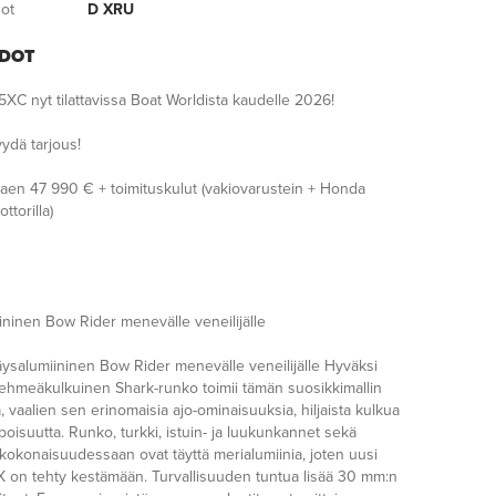
dot
D XRU
EDOT
5XC nyt tilattavissa Boat Worldista kaudelle 2026!
yydä tarjous!
kaen 47 990 € + toimituskulut (vakiovarustein + Honda
torilla)
ininen Bow Rider menevälle veneilijälle
äysalumiininen Bow Rider menevälle veneilijälle Hyväksi
pehmeäkulkuinen Shark-runko toimii tämän suosikkimallin
 vaalien sen erinomaisia ajo-ominaisuuksia, hiljaista kulkua
poisuutta. Runko, turkki, istuin- ja luukunkannet sekä
 kokonaisuudessaan ovat täyttä merialumiinia, joten uusi
 on tehty kestämään. Turvallisuuden tuntua lisää 30 mm:n