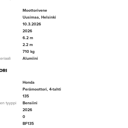
Moottorivene
Uusimaa, Helsinki
10.3.2026
2026
6.2 m
2.2 m
710 kg
riaali
Alumiini
ORI
Honda
Perämoottori, 4-tahti
135
een tyyppi
Bensiini
2026
0
BF135