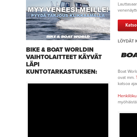
Lauttasaar
venenäytte
Katso
LÖYDÄT 
BIKE & BOAT WORLDIN
VAIHTOLAITTEET KÄYVÄT
LÄPI
KUNTOTARKASTUKSEN:
Boat World
ovat mm.
katsoa aj
Henkilöku
myöhäistä 