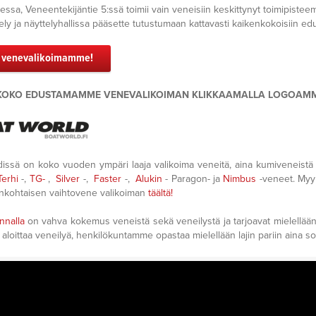
essa, Veneentekijäntie 5:ssä toimii vain veneisiin keskittynyt toimipiste
ly ja näyttelyhallissa pääsette tutustumaan kattavasti kaikenkokoisiin e
 venevalikoimamme!
KOKO EDUSTAMAMME VENEVALIKOIMAN KLIKKAAMALLA LOGOAMM
issä on koko vuoden ympäri laaja valikoima veneitä, aina kumiveneistä 
Terhi
-,
TG-
,
Silver
-,
Faster
-,
Alukin
- Paragon- ja
Nimbus
-veneet. Myym
ankohtaisen vaihtovene valikoiman
täältä!
nnalla
on vahva kokemus veneistä sekä veneilystä ja tarjoavat mielellään
aloittaa veneilyä, henkilökuntamme opastaa mielellään lajin pariin aina so