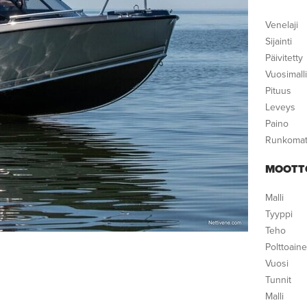
Venelaji
Sijainti
Päivitetty
Vuosimalli
Pituus
Leveys
Paino
Runkomate
MOOTT
Malli
Tyyppi
Teho
Polttoain
Vuosi
Tunnit
Malli