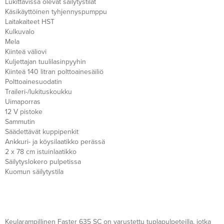
Lukittavissa olevat säilytystilat
Käsikäyttöinen tyhjennyspumppu
Laitakaiteet HST
Kulkuvalo
Mela
Kiinteä väliovi
Kuljettajan tuulilasinpyyhin
Kiinteä 140 litran polttoainesäiliö
Polttoainesuodatin
Traileri-/lukituskoukku
Uimaporras
12 V pistoke
Sammutin
Säädettävät kuppipenkit
Ankkuri- ja köysilaatikko perässä
2 x 78 cm istuinlaatikko
Säilytyslokero pulpetissa
Kuomun säilytystila
Keularampillinen Faster 635 SC on varustettu tuplapulpeteilla, jotka