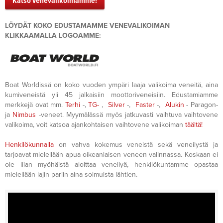
Katso venevalikoimamme!
LÖYDÄT KOKO EDUSTAMAMME VENEVALIKOIMAN
KLIKKAAMALLA LOGOAMME:
Boat Worldissä on koko vuoden ympäri laaja valikoima veneitä, aina
kumiveneistä yli 45 jalkaisiin moottoriveneisiin. Edustamiamme
merkkejä ovat mm.
Terhi
-,
TG-
,
Silver
-,
Faster
-,
Alukin
- Paragon-
ja
Nimbus
-veneet. Myymälässä myös jatkuvasti vaihtuva vaihtovene
valikoima, voit katsoa ajankohtaisen vaihtovene valikoiman
täältä!
Henkilökunnalla
on vahva kokemus veneistä sekä veneilystä ja
tarjoavat mielellään apua oikeanlaisen veneen valinnassa. Koskaan ei
ole liian myöhäistä aloittaa veneilyä, henkilökuntamme opastaa
mielellään lajin pariin aina solmuista lähtien.