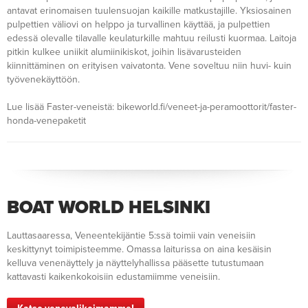
antavat erinomaisen tuulensuojan kaikille matkustajille. Yksiosainen
pulpettien väliovi on helppo ja turvallinen käyttää, ja pulpettien
edessä olevalle tilavalle keulaturkille mahtuu reilusti kuormaa. Laitoja
pitkin kulkee uniikit alumiinikiskot, joihin lisävarusteiden
kiinnittäminen on erityisen vaivatonta. Vene soveltuu niin huvi- kuin
työvenekäyttöön.
Lue lisää Faster-veneistä: bikeworld.fi/veneet-ja-peramoottorit/faster-
honda-venepaketit
BOAT WORLD HELSINKI
Lauttasaaressa, Veneentekijäntie 5:ssä toimii vain veneisiin
keskittynyt toimipisteemme. Omassa laiturissa on aina kesäisin
kelluva venenäyttely ja näyttelyhallissa pääsette tutustumaan
kattavasti kaikenkokoisiin edustamiimme veneisiin.