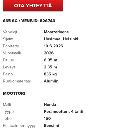
OTA YHTEYTTÄ
635 SC / VENE-ID: 826743
Venelaji
Moottorivene
Sijainti
Uusimaa, Helsinki
Päivitetty
10.6.2026
Vuosimalli
2026
Pituus
6.35 m
Leveys
2.35 m
Paino
835 kg
Runkomateriaali
Alumiini
MOOTTORI
Malli
Honda
Tyyppi
Perämoottori, 4-tahti
Teho
150
Polttoaineen tyyppi
Bensiini