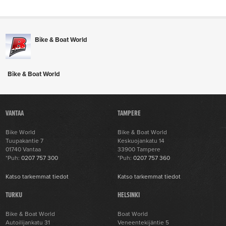
Bike & Boat World
Bike & Boat World
VANTAA
TAMPERE
Bike World
Bike & Boat World
Tuupakantie 7
Keskuojankatu 14
01740 Vantaa
33900 Tampere
*Puh:
0207 757 300
*Puh:
0207 757 360
Katso tarkemmat tiedot
Katso tarkemmat tiedot
TURKU
HELSINKI
Bike & Boat World
Boat World
Autoilijankatu 31
Veneentekijäntie 5