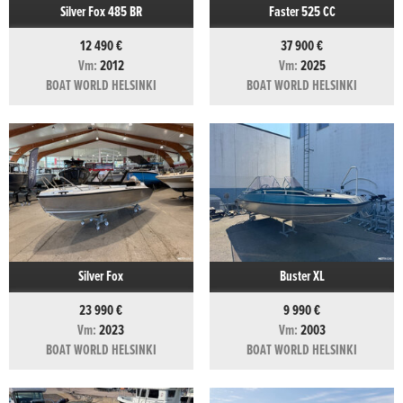
Silver Fox 485 BR
Faster 525 CC
12 490 €
37 900 €
Vm:
2012
Vm:
2025
BOAT WORLD HELSINKI
BOAT WORLD HELSINKI
Silver Fox
Buster XL
23 990 €
9 990 €
Vm:
2023
Vm:
2003
BOAT WORLD HELSINKI
BOAT WORLD HELSINKI