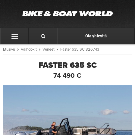
Ota yhteyttä
Etusivu
Vaihdokit
Veneet
Faster 635 SC 826743
FASTER 635 SC
74 490 €