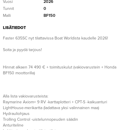
Vuosi
2026
Tunnit
0
Malli
BF150
LISÄTIEDOT
Faster 635SC nyt tilattavissa Boat Worldista kaudelle 2026!
Soita ja pyydä tarjous!
Hinnat alkaen 74 490 € + toimituskulut (vakiovarustein + Honda
BF150 moottorilla)
Alla lista vakiovarusteista:
Raymarine Axiom+ 9 RV -karttaplotteri + CPT-S -kaikuanturi
LightHouse-merikartta (ladattava yksi valinnainen maa)
Hydrauliohjaus
Trolling Control -uistelunnopeuden säädin
Anturiteline