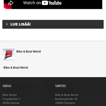
LUE LISÄÄ!
Bike & Boat World
Bike & Boat World
VANTAA
TAMPERE
Bike World
Bike & Boat World
Tuupakantie 7
Keskuojankatu 14
01740 Vantaa
33900 Tampere