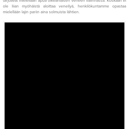
tarjoavat mielellään apua oikeanlaisen veneen valinnassa. Koskaan ei
ole liian myöhäistä aloittaa veneilyä, henkilökuntamme opastaa
mielellään lajin pariin aina solmuista lähtien.