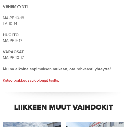
VENEMYYNTI
MA-PE 10-18
LA 10-14
HUOLTO
MA-PE 9-17
VARAOSAT
MA-PE 10-17
Muina aikoina sopimuksen mukaan, ota rohkeasti yhteyttä!
Katso poikkeusaukioloajat täältä.
LIIKKEEN MUUT VAIHDOKIT