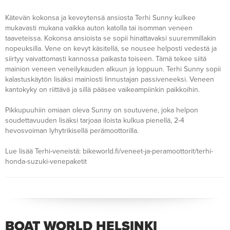
Kätevän kokonsa ja keveytensä ansiosta Terhi Sunny kulkee
mukavasti mukana vaikka auton katolla tai isomman veneen
taaveteissa. Kokonsa ansioista se sopii hinattavaksi suuremmillakin
nopeuksilla. Vene on kevyt käsitellä, se nousee helposti vedestä ja
siirtyy vaivattomasti kannossa paikasta toiseen. Tämä tekee siitä
mainion veneen veneilykauden alkuun ja loppuun. Terhi Sunny sopii
kalastuskäytön lisäksi mainiosti linnustajan passiveneeksi. Veneen
kantokyky on riittävä ja sillä pääsee vaikeampiinkin paikkoihin.
Pikkupuuhiin omiaan oleva Sunny on soutuvene, joka helpon
soudettavuuden lisäksi tarjoaa iloista kulkua pienellä, 2-4
hevosvoiman lyhytrikisellä perämoottorilla.
Lue lisää Terhi-veneistä: bikeworld.fi/veneet-ja-peramoottorit/terhi-
honda-suzuki-venepaketit
BOAT WORLD HELSINKI