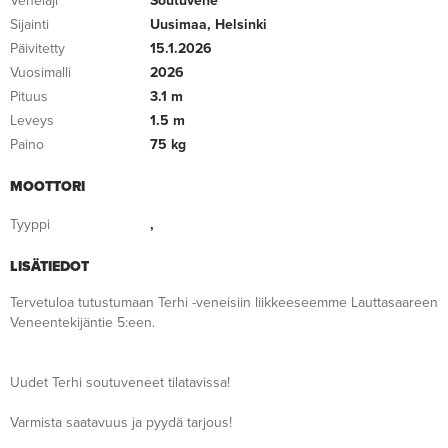
Venelaji
Soutuvene
Sijainti
Uusimaa, Helsinki
Päivitetty
15.1.2026
Vuosimalli
2026
Pituus
3.1 m
Leveys
1.5 m
Paino
75 kg
MOOTTORI
Tyyppi
,
LISÄTIEDOT
Tervetuloa tutustumaan Terhi -veneisiin liikkeeseemme Lauttasaareen
Veneentekijäntie 5:een.
Uudet Terhi soutuveneet tilatavissa!
Varmista saatavuus ja pyydä tarjous!