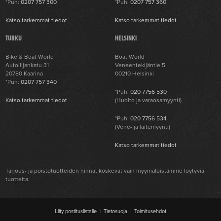
*Puh:
0207 757 300
*Puh:
0207 757 360
Katso tarkemmat tiedot
Katso tarkemmat tiedot
TURKU
HELSINKI
Bike & Boat World
Boat World
Autoilijankatu 31
Veneentekijäntie 5
20780 Kaarina
00210 Helsinki
*Puh:
0207 757 340
*Puh:
020 7756 530
Katso tarkemmat tiedot
(Huolto ja varaosamyynti)
*Puh:
020 7756 534
(Vene- ja laitemyynti)
Katso tarkemmat tiedot
Tarjous- ja poistotuotteiden hinnat koskevat vain myymälöistämme löytyviä
tuotteita.
Liity postituslistalle
|
Tietosuoja
|
Toimitusehdot