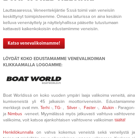
Lauttasaaressa, Veneentekijäntie 5:ssä toimii vain veneisiin
keskittynyt toimipisteemme. Omassa laiturissa on aina kesäisin
kelluva venenäyttely ja näyttelyhallissa pääsette tutustumaan
kattavasti kaikenkokoisiin edustamiimme veneisiin.
Katso venevalikoimamme!
LÖYDÄT KOKO EDUSTAMAMME VENEVALIKOIMAN
KLIKKAAMALLA LOGOAMME:
Boat Worldissä on koko vuoden ympäri laaja valikoima veneitä, aina
kumiveneistä yli 45 jalkaisiin moottoriveneisiin. Edustamiamme
merkkejä ovat mm.
Terhi
-,
TG-
,
Silver
-,
Faster
-,
Alukin
- Paragon-
ja
Nimbus
-veneet. Myymälässä myös jatkuvasti vaihtuva vaihtovene
valikoima, voit katsoa ajankohtaisen vaihtovene valikoiman
täältä!
Henkilökunnalla
on vahva kokemus veneistä sekä veneilystä ja