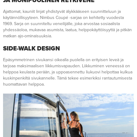
JA MONIPUOLINEN RETKIVENE
Ajattomat, kauniit linjat yhdistyvät älykkääseen suunnitteluun ja
käytännöllisyyteen. Nimbus Coupé -sarjaa on kehitetty vuodesta
1969. Sarja on suunniteltu veneilijälle, joka arvostaa sosiaalista
yhdessäoloa, mukavaa asumista, laatua, helppokäyttöisyyttä ja pitkän
matkan ajo-ominaisuuksia.
SIDE-WALK DESIGN
Epäsymmetrinen sivukansi oikealla puolella on erityisen leveä ja
tarjoaa maksimaalisen liikkumisvapauden. Liikkuminen veneessä on
helppoa keulasta perään, ja uppoasennettu liukuovi helpottaa kulkua
kuskinpenkiltä sivukannelle. Tämä tekee esimerkiksi rantautumisesta
huomattavan helppoa.