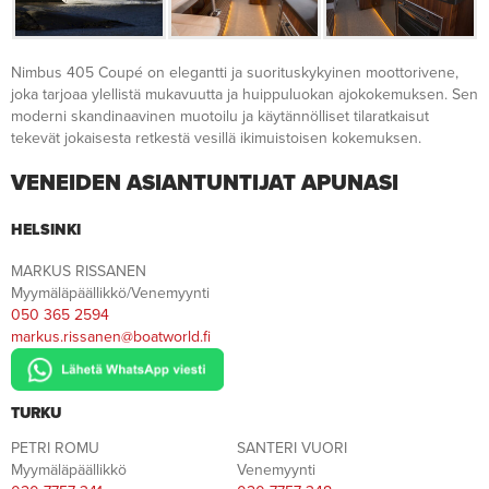
Nimbus 405 Coupé on elegantti ja suorituskykyinen moottorivene,
joka tarjoaa ylellistä mukavuutta ja huippuluokan ajokokemuksen. Sen
moderni skandinaavinen muotoilu ja käytännölliset tilaratkaisut
tekevät jokaisesta retkestä vesillä ikimuistoisen kokemuksen.
VENEIDEN ASIANTUNTIJAT APUNASI
HELSINKI
MARKUS RISSANEN
Myymäläpäällikkö/Venemyynti
050 365 2594
markus.rissanen@boatworld.fi
TURKU
PETRI ROMU
SANTERI VUORI
Myymäläpäällikkö
Venemyynti