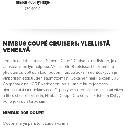
Nimbus 405 Flybridge
730 000 €
NIMBUS COUPÉ CRUISERS: YLELLISTÄ
VENEILYÄ
Tervetuloa tutustumaan Nimbus Coupé Cruisers -mallistoon, joka
edustaa veneilyn huippua. Valmistettu Ruotsissa, tämä mallisto
yhdistää esteettisen kauneuden, huippuluokan suorituskyvyn ja
ympäristötietoisuuden saumattomasti. Jokainen malli, alkaen 305
Coupésta aina 405 Flybridgeen, on suunniteltu tarjoamaan
ainutlaatuisia merielämyksiä. Olipa kyse sitten päiväretkistä tai viikon
mittaisista seikkailuista, Nimbus Coupé Cruisers -mallistosta löytyy
vene jokaisen tarpeisiin.
NIMBUS 305 COUPÉ
Moderni ja ympäristötietoinen valinta