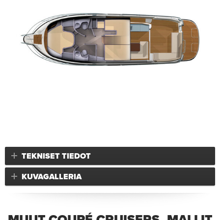
TEKNISET TIEDOT
KUVAGALLERIA
MUUT COUPÉ CRUISERS -MALLIT