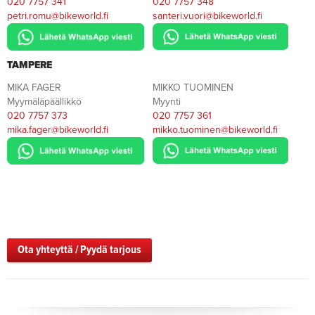
020 7757 341
020 7757 348
petri.romu@bikeworld.fi
santeri.vuori@bikeworld.fi
TAMPERE
MIKA FAGER
MIKKO TUOMINEN
Myymäläpäällikkö
Myynti
020 7757 373
020 7757 361
mika.fager@bikeworld.fi
mikko.tuominen@bikeworld.fi
Ota yhteyttä / Pyydä tarjous