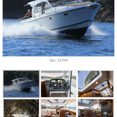
Väri: 237191