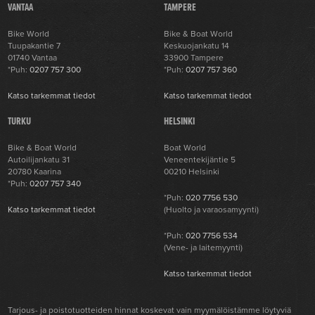
VANTAA
TAMPERE
Bike World
Bike & Boat World
Tuupakantie 7
Keskuojankatu 14
01740 Vantaa
33900 Tampere
*Puh:
0207 757 300
*Puh:
0207 757 360
Katso tarkemmat tiedot
Katso tarkemmat tiedot
TURKU
HELSINKI
Bike & Boat World
Boat World
Autoilijankatu 31
Veneentekijäntie 5
20780 Kaarina
00210 Helsinki
*Puh:
0207 757 340
*Puh:
020 7756 530
Katso tarkemmat tiedot
(Huolto ja varaosamyynti)
*Puh:
020 7756 534
(Vene- ja laitemyynti)
Katso tarkemmat tiedot
Tarjous- ja poistotuotteiden hinnat koskevat vain myymälöistämme löytyviä