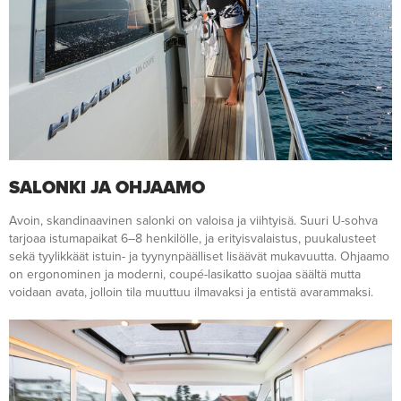
SALONKI JA OHJAAMO
Avoin, skandinaavinen salonki on valoisa ja viihtyisä. Suuri U-sohva
tarjoaa istumapaikat 6–8 henkilölle, ja erityisvalaistus, puukalusteet
sekä tyylikkäät istuin- ja tyynynpäälliset lisäävät mukavuutta. Ohjaamo
on ergonominen ja moderni, coupé-lasikatto suojaa säältä mutta
voidaan avata, jolloin tila muuttuu ilmavaksi ja entistä avarammaksi.